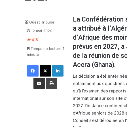
La Confédération a
Ouest Tribune
a attribué à l’Alg
12 mai 2026
d’Afrique des moi
415
prévus en 2027, a 
Temps de lecture 1
de la réunion de s
minute
Accra (Ghana).
Facebook
X
Linkedin
La décision a été entérinée
Partager par email
Imprimer
notamment aux questions de
qu’à l’examen des rapports d
international sur son site o
2027, l’instance continent
d’Afrique seniors de 2028 
Conseil s’est déroulée en l