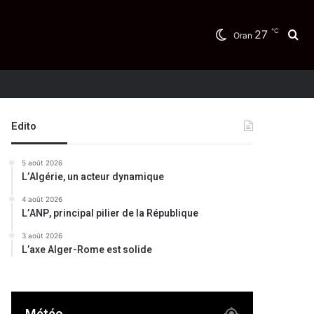
℃
27
Re
Oran
Edito
5 août 2026
L’Algérie, un acteur dynamique
4 août 2026
L’ANP, principal pilier de la République
3 août 2026
L’axe Alger-Rome est solide