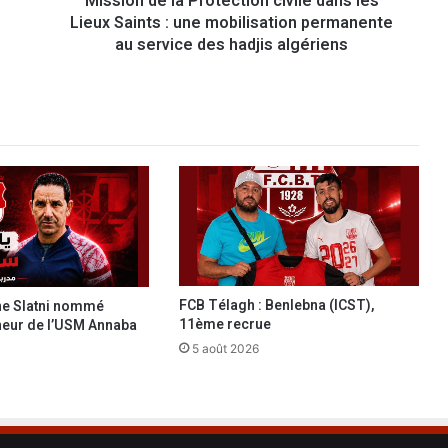
Mission de la Protection civile dans les
Lieux Saints : une mobilisation permanente
a
P
au service des hadjis algériens
r
o
t
e
c
t
i
o
n
c
i
v
FCB Télagh : Benlebna (ICST),
ine Slatni nommé
i
11ème recrue
neur de l’USM Annaba
l
5 août 2026
e
d
a
n
s