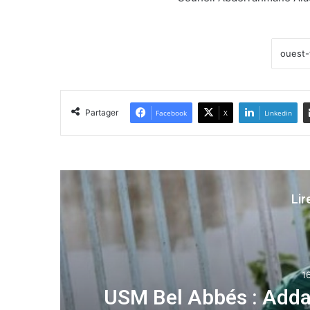
Partager
Facebook
X
Linkedin
Lir
ient
CAN 2021 Am