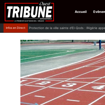
Accueil
Evêne
Infos en Direct:
Protection de la ville sainte d’El-Qods : l’Algérie ap