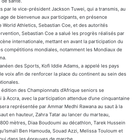
 de santé.
s par le vice-président Jackson Tuwei, qui a transmis, au
age de bienvenue aux participants, en présence
World Athletics, Sebastian Coe, et des autorités
vention, Sebastian Coe a salué les progrès réalisés par
 scène internationale, mettant en avant la participation du
res compétitions mondiales, notamment les Mondiaux de
na.
hanéen des Sports, Kofi Iddie Adams, a appelé les pays
ule voix afin de renforcer la place du continent au sein des
tionales.
 édition des Championnats d’Afrique seniors se
 à Accra, avec la participation attendue d’une cinquantaine
ui sera représentée par Ammar Medhi Rawana au saut à la
aut en hauteur, Zahra Tatar au lancer du marteau,
800 mètres, Diaa Boudoumi au décathlon, Tarek Hussein
 qu’Ismaïl Ben Hamouda, Souad Azzi, Melissa Touloum et
oui dans les épreuves de marche.