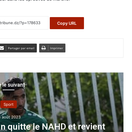
Copy URL
Partager par email
Imprimer
e le suivant
A la une
1 janvier 2022
ical-Algérie-Gambie
: