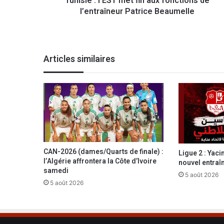
Tunisie : l’EST met fin aux fonctions de
l’entraîneur Patrice Beaumelle
E
S
T
m
e
Articles similaires
t
f
i
n
a
u
x
f
o
CAN-2026 (dames/Quarts de finale) :
Ligue 2 : Yac
n
l’Algérie affrontera la Côte d’Ivoire
nouvel entraî
c
samedi
5 août 2026
t
5 août 2026
i
o
n
s