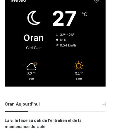
Météo
27
℃
Oran
32º - 26º
61%
0.54 km/h
Ciel Clair
32
34
℃
℃
ven
sam
Oran Aujourd’hui
La ville face au défi de l’entretien et de la
maintenance durable