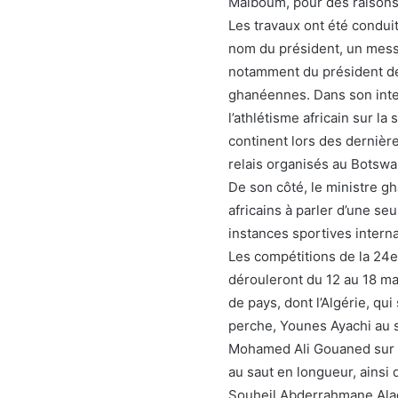
Malboum, pour des raisons
Les travaux ont été conduit
nom du président, un mess
notamment du président de 
ghanéennes. Dans son inter
l’athlétisme africain sur la
continent lors des derniè
relais organisés au Botswa
De son côté, le ministre g
africains à parler d’une se
instances sportives interna
Les compétitions de la 24e
dérouleront du 12 au 18 mai
de pays, dont l’Algérie, q
perche, Younes Ayachi au s
Mohamed Ali Gouaned sur 
au saut en longueur, ainsi
Souheil Abderrahmane Ala