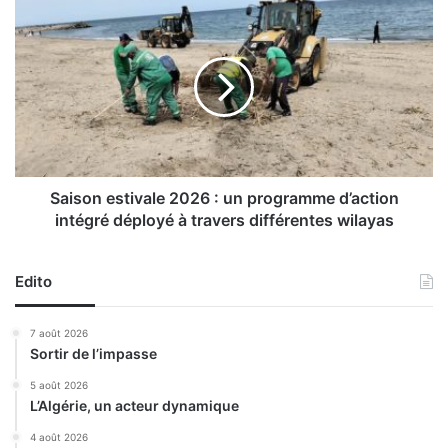
’
S
A
a
l
i
g
s
é
o
r
n
i
e
e
s
a
t
b
i
Saison estivale 2026 : un programme d’action
r
v
intégré déployé à travers différentes wilayas
i
a
t
l
e
e
Edito
r
2
a
0
7 août 2026
l
2
Sortir de l’impasse
e
6
s
:
5 août 2026
C
L’Algérie, un acteur dynamique
u
h
n
4 août 2026
a