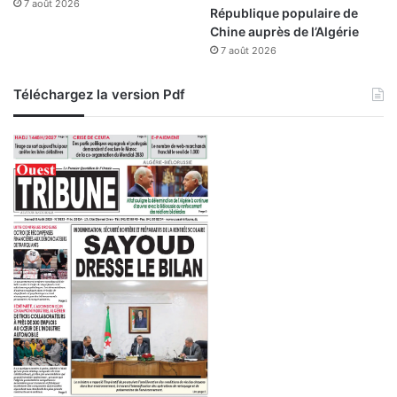
7 août 2026
é
République populaire de
r
Chine auprès de l’Algérie
e
7 août 2026
n
t
Téléchargez la version Pdf
e
s
w
i
l
a
y
a
s