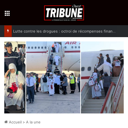
Menu
Lutte contre les drogues : octroi de récompenses financières aux dénonciateurs de trafiquants
Accueil
>
A la une