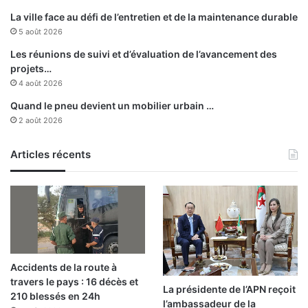
e
r
La ville face au défi de l’entretien et de la maintenance durable
t
é
5 août 2026
U
d
2
é
Les réunions de suivi et d’évaluation de l’avancement des
0
p
projets…
e
l
4 août 2026
n
o
Quand le pneu devient un mobilier urbain …
2
y
2 août 2026
0
é
2
à
7
Articles récents
t
r
a
v
e
r
s
d
Accidents de la route à
i
travers le pays : 16 décès et
f
La présidente de l’APN reçoit
210 blessés en 24h
f
l’ambassadeur de la