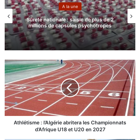
A la une
Sûreté nationale : saisie de plus de 2
millions de capsules psychotropes
A
t
h
l
é
t
i
s
m
e
Athlétisme : l’Algérie abritera les Championnats
:
d’Afrique U18 et U20 en 2027
l