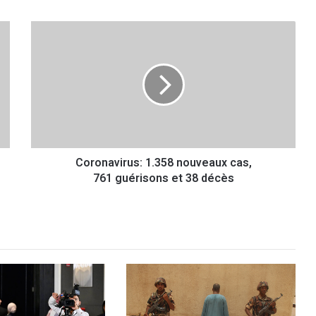
C
o
r
o
n
a
v
i
r
Coronavirus: 1.358 nouveaux cas,
u
761 guérisons et 38 décès
s
:
1
.
3
5
8
n
o
u