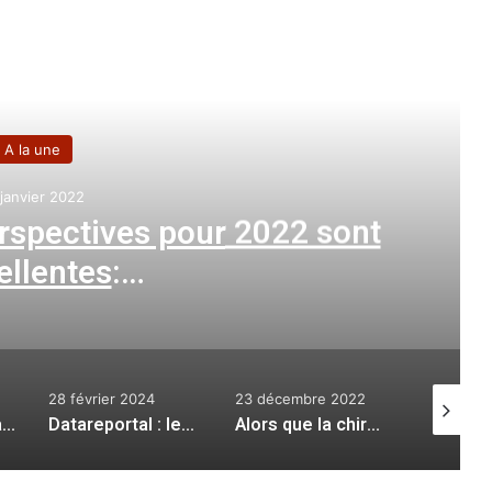
e le suivant
A la une
16 août 2023
 la spéculation : ouverture de
s de vente de légumes secs
23 décembre 2022
17 juin 2021
2 septe
Datareportal : les vitesses de connexion fixe et mobile en Algérie en « forte progression » (rapport)
Alors que la chirurgie esthétique s’est imposée : 27 actes chirurgicaux accomplis brillamment
Amical
:
Les «Verts» locaux affrontent le Libéria pour enclencher leur résurrection