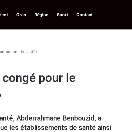
ment
Oran
Région
Sport
Contact
pelle à une action collective
 personnel de santé»
 congé pour le
»
 santé, Abderrahmane Benbouzid, a
ue les établissements de santé ainsi