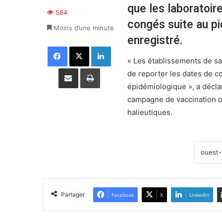
que les laboratoire
584
congés suite au p
Moins d’une minute
enregistré.
Facebook
X
Linkedin
« Les établissements de san
Partager par email
Imprimer
de reporter les dates de con
épidémiologique », a déclar
campagne de vaccination or
halieutiques.
Partager
Facebook
X
Linkedin