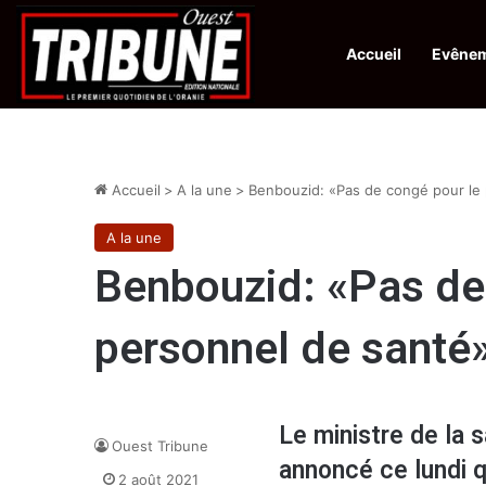
Accueil
Evêne
Infos en Direct:
Protection de la ville sainte d’El-Qods : l’Algérie ap
Accueil
>
A la une
>
Benbouzid: «Pas de congé pour le
A la une
Benbouzid: «Pas de
personnel de santé
Le ministre de la
Ouest Tribune
annoncé ce lundi q
2 août 2021