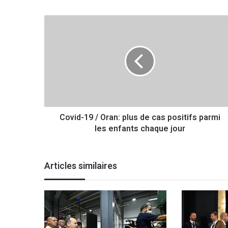
C
o
v
i
d
-
1
9
/
Covid-19 / Oran: plus de cas positifs parmi
O
les enfants chaque jour
r
a
n
:
Articles similaires
p
l
u
s
d
e