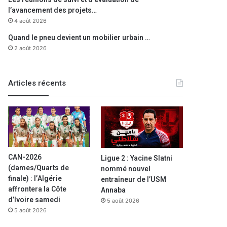
l’avancement des projets…
4 août 2026
Quand le pneu devient un mobilier urbain …
2 août 2026
A la une
Articles récents
28 février 20
Datareportal : les vitesses
mobile en Algérie en « f
(rappor
CAN-2026
Ligue 2 : Yacine Slatni
(dames/Quarts de
nommé nouvel
finale) : l’Algérie
entraîneur de l’USM
mbre 2024
31 mai 2022
18 juillet 2021
affrontera la Côte
Annaba
Fin des vacances à Aïn El Turck : une ambiance sereine s’installe sur les plages désertées
Economie bleue
:
Ligue 1 professionnelle
d’Ivoire samedi
5 août 2026
L’université vise à assurer des ressources humaines qualifiées
«La saison 2021-2022 devrait démarrer en octobre»
5 août 2026