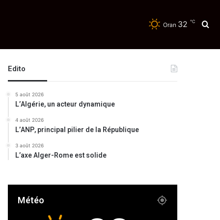
℃
32
Re
Oran
Edito
5 août 2026
L’Algérie, un acteur dynamique
4 août 2026
L’ANP, principal pilier de la République
3 août 2026
L’axe Alger-Rome est solide
Météo