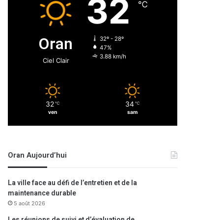
32
℃
Oran
32º - 28º
47%
3.88 km/h
Ciel Clair
32
34
℃
℃
ven
sam
Oran Aujourd’hui
La ville face au défi de l’entretien et de la
maintenance durable
5 août 2026
Les réunions de suivi et d’évaluation de