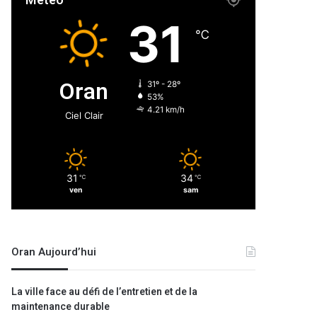
Météo
31
℃
Oran
31º - 28º
53%
4.21 km/h
Ciel Clair
31
34
℃
℃
ven
sam
Oran Aujourd’hui
La ville face au défi de l’entretien et de la
maintenance durable