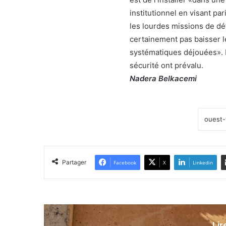
institutionnel en visant pa
les lourdes missions de dé
certainement pas baisser le
systématiques déjouées». La
sécurité ont prévalu.
Nadera Belkacemi
Partager
Facebook
X
Linkedin
Lir