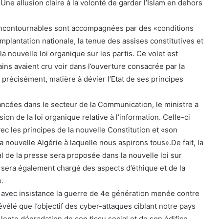
 Une allusion claire à la volonté de garder l’Islam en dehors
incontournables sont accompagnées par des «conditions
plantation nationale, la tenue des assises constitutives et
la nouvelle loi organique sur les partis. Ce volet est
ins avaient cru voir dans l’ouverture consacrée par la
 précisément, matière à dévier l’Etat de ses principes
ncées dans le secteur de la Communication, le ministre a
ion de la loi organique relative à l’information. Celle-ci
ec les principes de la nouvelle Constitution et «son
a nouvelle Algérie à laquelle nous aspirons tous».De fait, la
l de la presse sera proposée dans la nouvelle loi sur
l sera également chargé des aspects d’éthique et de la
.
 avec insistance la guerre de 4e génération menée contre
 révélé que l’objectif des cyber-attaques ciblant notre pays
e lente dégradation de son tissu social et de son édifice