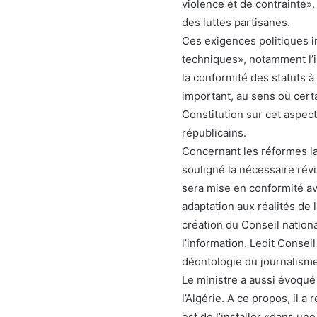
violence et de contrainte».
des luttes partisanes.
Ces exigences politiques 
techniques», notamment l’im
la conformité des statuts à 
important, au sens où certa
Constitution sur cet aspect
républicains.
Concernant les réformes la
souligné la nécessaire révis
sera mise en conformité av
adaptation aux réalités de l
création du Conseil nationa
l’information. Ledit Consei
déontologie du journalisme
Le ministre a aussi évoqué
l’Algérie. A ce propos, il a
est de l’installer «dans un