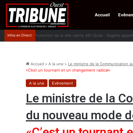
Accueil
Evêne
Infos en Direct:
Protection de la ville sainte d’El-Qods : l’Algérie ap
Accueil
>
A la une
>
Le ministre de la Communication a
«C’est un tournant et un changement radical»
A la une
Evênement
Le ministre de la C
du nouveau mode de
«C’est un tournant 