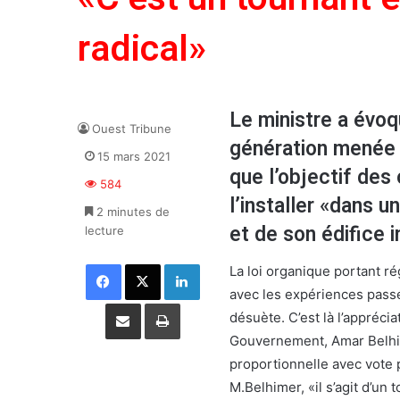
radical»
Le ministre a évoq
Ouest Tribune
génération menée c
15 mars 2021
que l’objectif des
584
l’installer «dans u
2 minutes de
et de son édifice i
lecture
Facebook
X
Linkedin
La loi organique portant r
avec les expériences passée
Partager par email
Imprimer
désuète. C’est là l’appréc
Gouvernement, Amar Belhimer
proportionnelle avec vote
M.Belhimer, «il s’agit d’un 