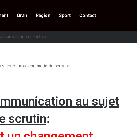
ment
Oran
Région
Sport
Contact
pelle à une action collective
u sujet du nouveau mode de scrutin
:
ommunication au sujet
 scrutin
:
et un changement