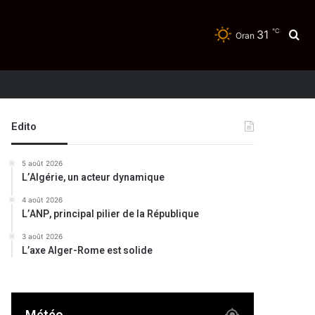
℃
31
Re
Oran
Edito
5 août 2026
L’Algérie, un acteur dynamique
4 août 2026
L’ANP, principal pilier de la République
3 août 2026
L’axe Alger-Rome est solide