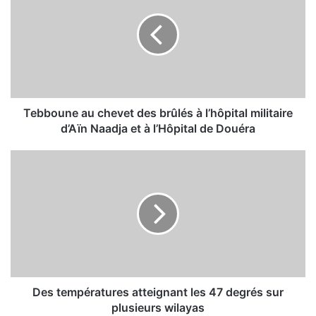
b
b
o
u
n
e
a
u
Tebboune au chevet des brûlés à l’hôpital militaire
c
d’Aïn Naadja et à l’Hôpital de Douéra
h
e
D
v
e
e
s
t
t
d
e
e
m
s
p
b
é
r
r
û
a
Des températures atteignant les 47 degrés sur
l
t
plusieurs wilayas