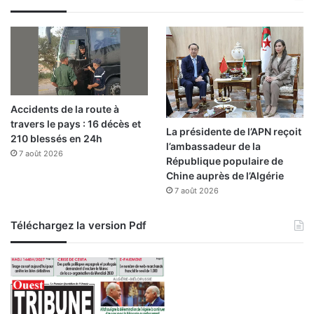
l
s
d
e
D
o
u
é
Accidents de la route à
r
travers le pays : 16 décès et
a
La présidente de l’APN reçoit
210 blessés en 24h
l’ambassadeur de la
7 août 2026
République populaire de
Chine auprès de l’Algérie
7 août 2026
Téléchargez la version Pdf