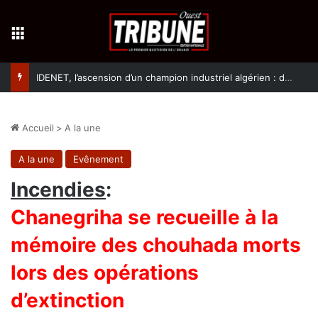
Menu
IDENET, l’ascension d’un champion industriel algérien : de trois collaborateurs à près de 300 emplois au cœur de l’industrie automobile
Accueil
>
A la une
A la une
Evênement
Incendies
:
Chanegriha se recueille à la
mémoire des chouhada morts
lors des opérations
d’extinction