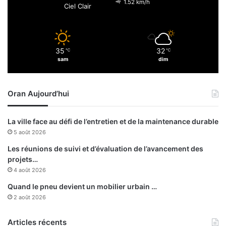
1.52 km/h
Ciel Clair
’
r
A
é
ï
s
n
s
35
32
N
℃
℃
u
sam
dim
a
r
a
p
d
l
Oran Aujourd’hui
j
u
a
s
e
i
La ville face au défi de l’entretien et de la maintenance durable
t
e
5 août 2026
à
u
l
r
Les réunions de suivi et d’évaluation de l’avancement des
’
s
projets…
H
w
4 août 2026
ô
i
Quand le pneu devient un mobilier urbain …
p
l
2 août 2026
i
a
t
y
a
Articles récents
a