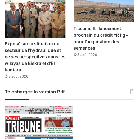
u
l
i
e
n
d
u
G
Tissemsilt : lancement
o
prochain du crédit «R’fig»
u
pour l’acquisition des
Exposé sur la situation du
v
semences
secteur de l’hydraulique et
e
8 août 2026
de ses perspectives dans les
r
wilayas de Biskra et d’El
n
Kantara
e
8 août 2026
m
e
Téléchargez la version Pdf
n
t