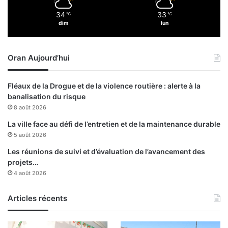
d
t
34
33
a
℃
℃
a
dim
lun
n
n
t
t
u
s
Oran Aujourd’hui
n
d
e
o
g
s
Fléaux de la Drogue et de la violence routière : alerte à la
r
s
banalisation du risque
è
i
8 août 2026
v
e
e
r
La ville face au défi de l’entretien et de la maintenance durable
p
s
5 août 2026
r
s
Les réunions de suivi et d’évaluation de l’avancement des
é
u
projets…
v
r
4 août 2026
u
l
e
a
e
Articles récents
t
n
a
j
b