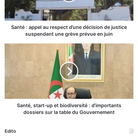
:
a
p
p
e
Santé : appel au respect d’une décision de justice
l
suspendant une grève prévue en juin
a
u
S
r
a
e
n
s
t
p
é
e
,
c
s
t
t
d
a
’
r
Santé, start-up et biodiversité : d’importants
u
t
dossiers sur la table du Gouvernement
n
-
e
u
d
p
Edito
é
e