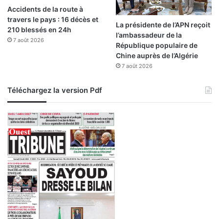
i
Accidents de la route à
i
o
travers le pays : 16 décès et
e
n
La présidente de l’APN reçoit
210 blessés en 24h
l
:
l’ambassadeur de la
a
7 août 2026
é
République populaire de
n
m
Chine auprès de l’Algérie
c
i
7 août 2026
e
s
l
s
Téléchargez la version Pdf
’
i
o
o
p
n
é
d
r
’
a
u
t
n
i
t
o
i
n
m
b
r
e