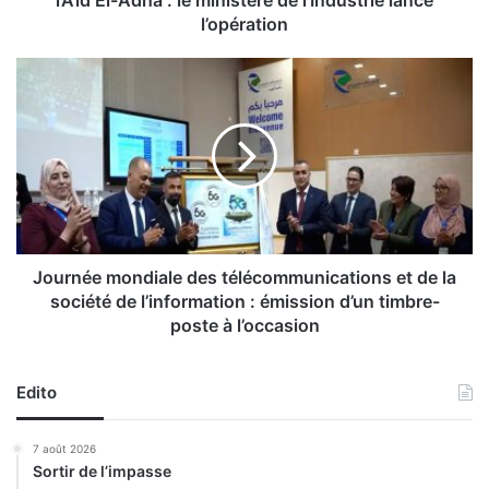
l’Aïd El-Adha : le ministère de l’Industrie lance
p
l’opération
e
a
J
u
o
x
u
d
r
e
n
m
é
o
e
u
m
t
o
o
n
Journée mondiale des télécommunications et de la
n
d
société de l’information : émission d’un timbre-
s
i
poste à l’occasion
s
a
a
l
c
e
Edito
r
d
i
e
7 août 2026
f
s
Sortir de l’impasse
i
t