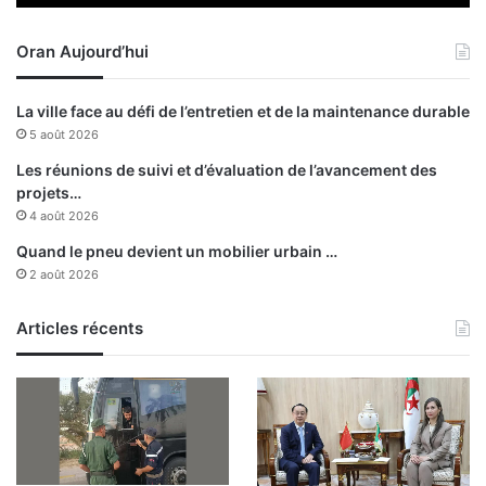
l
l
e
a
m
Oran Aujourd’hui
s
i
o
n
c
La ville face au défi de l’entretien et de la maintenance durable
i
i
5 août 2026
s
é
t
t
Les réunions de suivi et d’évaluation de l’avancement des
è
é
projets…
r
d
4 août 2026
e
e
Quand le pneu devient un mobilier urbain …
d
l
2 août 2026
e
’
l
i
’
n
Articles récents
I
f
n
o
d
r
u
m
s
a
t
t
r