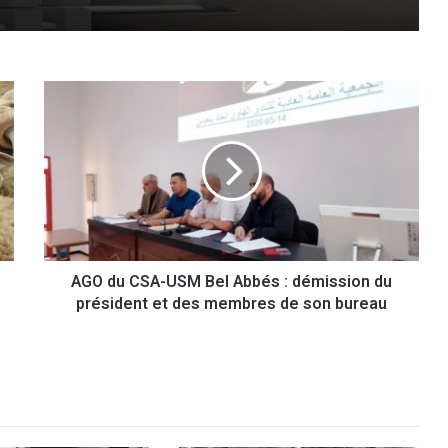
A
G
O
d
u
C
S
A
-
AGO du CSA-USM Bel Abbés : démission du
U
président et des membres de son bureau
S
M
B
e
l
A
b
b