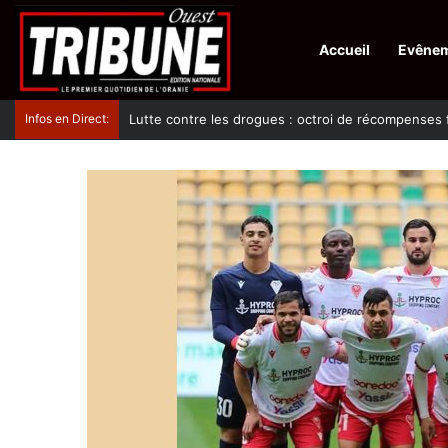
Accueil
Evêne
Infos en Direct:
Lutte contre les drogues : octroi de récompenses 