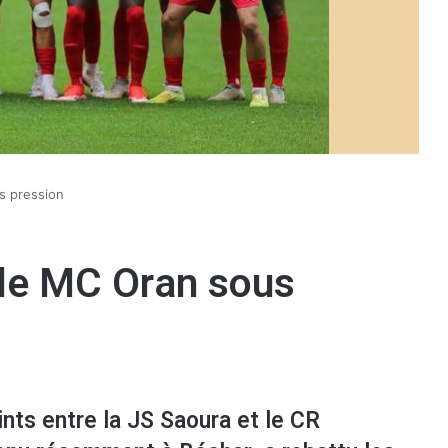
us pression
: le MC Oran sous
nts entre la JS Saoura et le CR