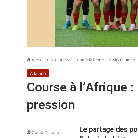
Accueil
>
A la une
>
Course à l’Afrique : le MC Oran so
A la une
Course à l’Afrique 
pression
Le partage des poi
Ouest Tribune