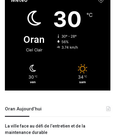
Météo
30
℃
Oran
30º - 28º
56%
3.74 km/h
Ciel Clair
30
34
℃
℃
ven
sam
Oran Aujourd’hui
La ville face au défi de l’entretien et de la
maintenance durable