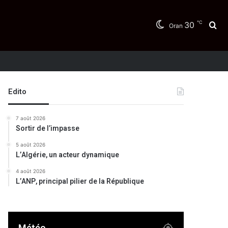
℃
30
Re
Oran
Edito
7 août 2026
Sortir de l’impasse
5 août 2026
L’Algérie, un acteur dynamique
4 août 2026
L’ANP, principal pilier de la République