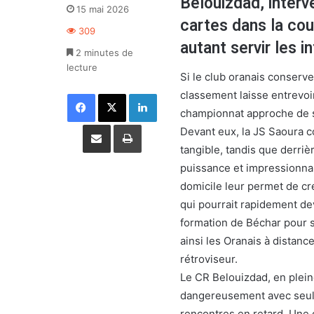
Belouizdad, inter
15 mai 2026
cartes dans la cou
309
autant servir les 
2 minutes de
lecture
Si le club oranais conserv
classement laisse entrevoi
Facebook
X
Linkedin
championnat approche de s
Partager par email
Imprimer
Devant eux, la JS Saoura 
tangible, tandis que derriè
puissance et impressionnan
domicile leur permet de cr
qui pourrait rapidement dev
formation de Béchar pour s
ainsi les Oranais à distance
rétroviseur.
Le CR Belouizdad, en plei
dangereusement avec seulem
rencontres en retard. Une 