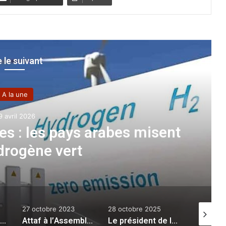
e le suivant
A la une
9 avril 2026
es : les pays arabes misent
ydrogène vert
27 octobre 2023
28 octobre 2025
24 mars 
CHAN-2022 : Bougherra dévoile une liste de 28 joueurs
Attaf à l’Assemblée générale de l’ONU : mettre un terme aux malheurs successifs qui s’abattent sur Ghaza
Le président de la République préside la cérémonie de remise des lettres de créance de six nouveaux ambassadeurs