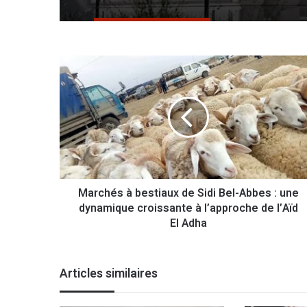
mier groupe de hadjis quitte le pays
M
a
r
c
h
é
s
à
b
Marchés à bestiaux de Sidi Bel-Abbes : une
e
dynamique croissante à l’approche de l’Aïd
s
t
El Adha
i
a
u
Articles similaires
x
d
e