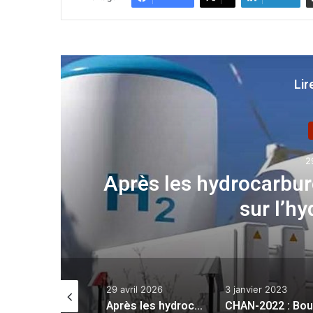
Lir
2
:
Après les hydrocarbur
sur l’h
 juin 2022
29 avril 2026
3 janvier 2023
:
Trois ministres étaient présents à leur départ
Après les hydrocarbures : les pays arabes misent sur l’hydrogène vert
: