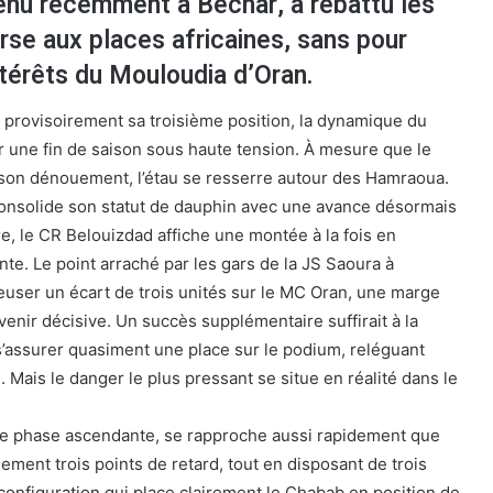
venu récemment à Béchar, a rebattu les
rse aux places africaines, sans pour
intérêts du Mouloudia d’Oran.
e provisoirement sa troisième position, la dynamique du
r une fin de saison sous haute tension. À mesure que le
on dénouement, l’étau se resserre autour des Hamraoua.
consolide son statut de dauphin avec une avance désormais
re, le CR Belouizdad affiche une montée à la fois en
te. Le point arraché par les gars de la JS Saoura à
euser un écart de trois unités sur le MC Oran, une marge
enir décisive. Un succès supplémentaire suffirait à la
’assurer quasiment une place sur le podium, reléguant
. Mais le danger le plus pressant se situe en réalité dans le
ne phase ascendante, se rapproche aussi rapidement que
ent trois points de retard, tout en disposant de trois
configuration qui place clairement le Chabab en position de