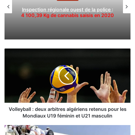
Inspection régionale ouest de la police
:
4 100,39 Kg de cannabis saisis en 2020
V
o
l
l
e
y
b
a
l
l
Volleyball : deux arbitres algériens retenus pour les
:
Mondiaux U19 féminin et U21 masculin
d
e
H
u
a