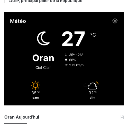
L’ANP, principal pilier de la République
e
e
n
l
u
’
Météo
s
o
p
u
27
o
v
℃
u
e
r
r
l
t
Oran
35º - 26º
e
u
68%
s
r
2.13 km/h
Ciel Clair
M
e
o
d
n
e
d
s
35
32
i
℃
℃
v
sam
dim
a
o
u
l
x
s
Oran Aujourd’hui
U
v
1
i