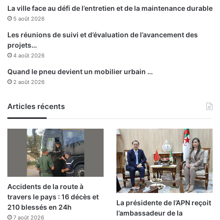
9
a
La ville face au défi de l’entretien et de la maintenance durable
f
l
5 août 2026
é
e
m
p
Les réunions de suivi et d’évaluation de l’avancement des
i
o
projets…
n
r
4 août 2026
i
t
Quand le pneu devient un mobilier urbain …
n
a
2 août 2026
e
i
t
l
U
+
Articles récents
2
B
1
a
m
w
a
a
s
b
c
e
u
t
Accidents de la route à
l
E
travers le pays : 16 décès et
i
l
La présidente de l’APN reçoit
210 blessés en 24h
n
H
l’ambassadeur de la
7 août 2026
a