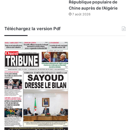
République populaire de
d
Chine auprès de l’Algérie
j
7 août 2026
D
z
Téléchargez la version Pdf
+
e
t
l
’
a
p
p
l
i
c
a
t
i
o
n
+