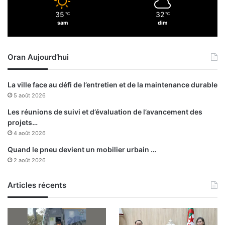
A
d
35
32
l
℃
℃
e
sam
dim
g
«
e
g
r
r
Oran Aujourd’hui
a
n
d
La ville face au défi de l’entretien et de la maintenance durable
e
5 août 2026
q
u
Les réunions de suivi et d’évaluation de l’avancement des
a
projets…
l
4 août 2026
i
Quand le pneu devient un mobilier urbain …
t
2 août 2026
é
»
Articles récents