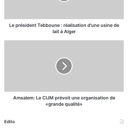
s
i
d
e
n
Le président Tebboune : réalisation d'une usine de
t
lait à Alger
T
e
A
b
m
b
s
o
a
u
l
n
e
e
m
:
:
r
L
é
e
Amsalem: Le CIJM prévoit une organisation de
a
C
«grande qualité»
l
I
i
J
s
M
Edito
a
p