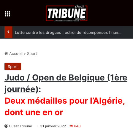
Menu
Lutte contre les drogues : octroi de récompenses financières aux dénonciateurs de trafiquants
Accueil
>
Sport
Sport
Judo / Open de Belgique (1ère
journée)
:
Deux médailles pour l’Algérie,
dont une en or
Ouest Tribune
31 janvier 2022
640