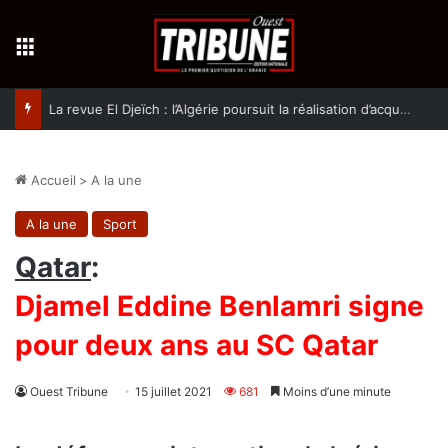
Menu
La revue El Djeïch : l’Algérie poursuit la réalisation d’acquis qualitatifs et historiques dans un climat de sécurité et de stabilité
Accueil
>
A la une
A la une
Sport
Qatar
:
Djamel Eddine Benlamri signe
pour deux ans au SC Qatar
Ouest Tribune
15 juillet 2021
681
Moins d’une minute