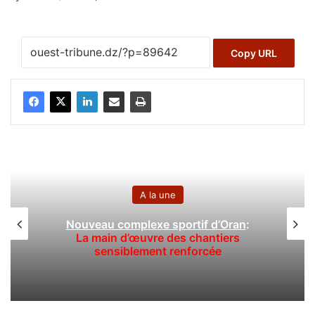
Copy URL
A la une
Nouveau complexe sportif d’Oran
:
La main d’œuvre des chantiers
sensiblement renforcée