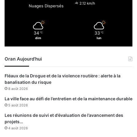
l
2.12 km/h
Nuages Dispersés
g
é
r
i
34
33
℃
℃
e
dim
lun
n
s
Oran Aujourd’hui
Fléaux de la Drogue et de la violence routière : alerte à la
banalisation du risque
8 août 2026
La ville face au défi de l’entretien et de la maintenance durable
5 août 2026
Les réunions de suivi et d’évaluation de l’avancement des
projets…
4 août 2026