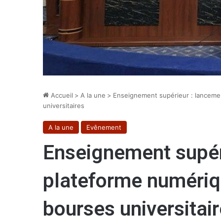
Accueil
>
A la une
>
Enseignement supérieur : lancemen
universitaires
A la une
Evênement
Enseignement supér
plateforme numériqu
bourses universitai