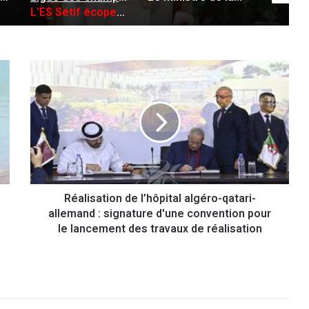
R
é
a
l
i
s
a
t
i
Réalisation de l’hôpital algéro-qatari-
o
allemand : signature d'une convention pour
n
d
le lancement des travaux de réalisation
e
l
’
h
ô