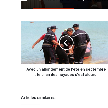
L’ES Sétif écope de 24.000 dollars d’amende
A
v
e
c
u
n
a
l
l
Avec un allongement de l’été en septembre
o
: le bilan des noyades s’est alourdi
n
g
e
m
e
Articles similaires
n
t