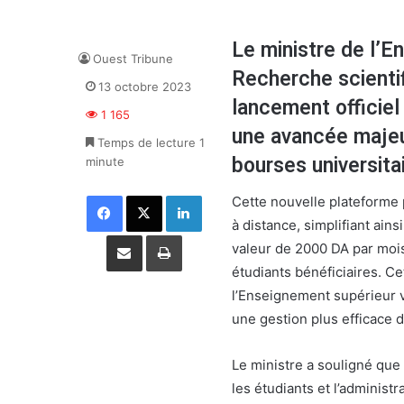
Le ministre de l’E
Ouest Tribune
Recherche scientif
13 octobre 2023
lancement officiel
1 165
une avancée maje
Temps de lecture 1
bourses universita
minute
Facebook
X
Linkedin
Cette nouvelle plateforme 
à distance, simplifiant ains
Partager par email
Imprimer
valeur de 2000 DA par moi
étudiants bénéficiaires. Cet
l’Enseignement supérieur vi
une gestion plus efficace 
Le ministre a souligné que 
les étudiants et l’administ