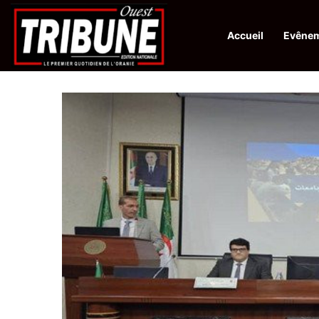
Accueil
Evêne
Infos en Direct:
La revue El Djeïch : l’Algérie poursuit la réalisation