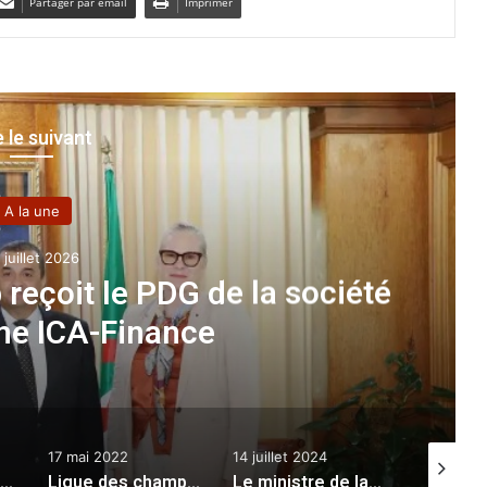
Partager par email
Imprimer
e le suivant
A la une
écembre 2024
ublique reçoit le Secrétaire
ion du Traité d’interdiction
 essais nucléaires
14 juillet 2024
2 septembre 2024
13 août 2
Ligue des champions (CAF)
:
Le ministre de la Communication participe à une cérémonie en hommage au défunt journaliste Mohamed Soltani
Fin aujourd’hui de la campagne électorale : les candidats sortent le grand jeu