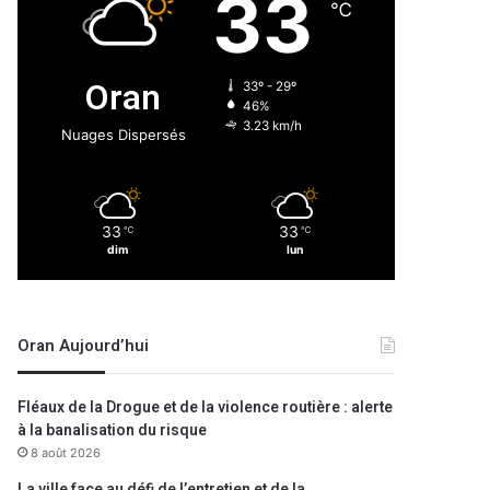
33
℃
Oran
33º - 29º
46%
3.23 km/h
Nuages Dispersés
33
33
℃
℃
dim
lun
Oran Aujourd’hui
Fléaux de la Drogue et de la violence routière : alerte
à la banalisation du risque
8 août 2026
La ville face au défi de l’entretien et de la