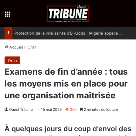
Menu
Protection de la ville sainte d’El-Qods : l’Algérie appelle à une action collective
Accueil
>
Oran
Oran
Examens de fin d’année : tous
les moyens mis en place pour
une organisation maîtrisée
Ouest Tribune
15 mai 2026
366
2 minutes de lecture
À quelques jours du coup d’envoi des