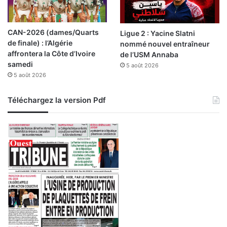
e
p
r
CAN-2026 (dames/Quarts
Ligue 2 : Yacine Slatni
é
de finale) : l’Algérie
nommé nouvel entraîneur
s
affrontera la Côte d’Ivoire
de l’USM Annaba
e
samedi
5 août 2026
n
5 août 2026
t
e
s
Téléchargez la version Pdf
e
s
c
o
n
d
o
l
é
a
n
c