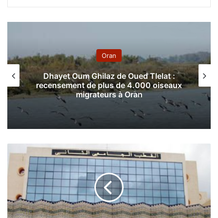
Oran
Dhayet Oum Ghilaz de Oued Tlelat :
recensement de plus de 4.000 oiseaux
migrateurs à Oran
L
’
u
n
i
v
e