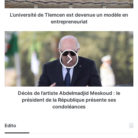
r
s
i
L’université de Tlemcen est devenue un modèle en
t
entrepreneuriat
é
d
D
e
é
T
c
l
è
e
s
m
d
c
e
e
l
n
’
e
a
Décès de l’artiste Abdelmadjid Meskoud : le
s
r
président de la République présente ses
t
t
condoléances
d
i
e
s
v
t
Edito
e
e
n
A