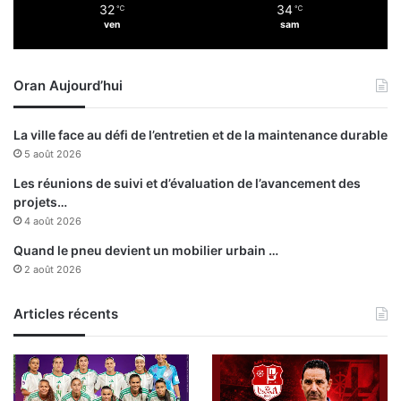
32
34
e
℃
℃
r
ven
sam
u
é
r
s
i
i
Oran Aujourd’hui
a
d
t
e
n
La ville face au défi de l’entretien et de la maintenance durable
t
5 août 2026
d
e
Les réunions de suivi et d’évaluation de l’avancement des
l
projets…
a
4 août 2026
R
Quand le pneu devient un mobilier urbain …
é
2 août 2026
p
u
b
Articles récents
l
i
q
u