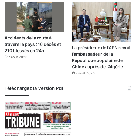
e
o
n
f
i
n
Accidents de la route à
e
travers le pays : 16 décès et
m
La présidente de l’APN reçoit
210 blessés en 24h
e
l’ambassadeur de la
n
7 août 2026
République populaire de
t
Chine auprès de l’Algérie
s
7 août 2026
a
n
Téléchargez la version Pdf
i
t
a
i
r
e