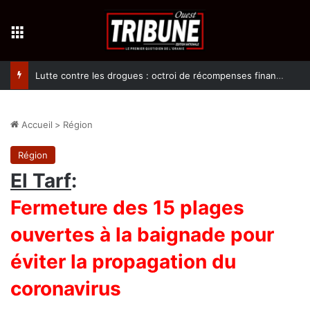
Menu
Lutte contre les drogues : octroi de récompenses financières aux dénonciateurs de trafiquants
Accueil
>
Région
Région
El Tarf
:
Fermeture des 15 plages
ouvertes à la baignade pour
éviter la propagation du
coronavirus