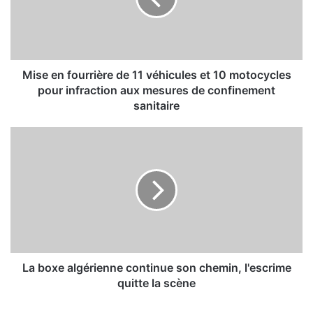
n
f
o
u
r
Mise en fourrière de 11 véhicules et 10 motocycles
r
pour infraction aux mesures de confinement
i
sanitaire
è
r
L
e
a
d
b
e
o
1
x
1
e
v
a
é
l
h
g
i
é
La boxe algérienne continue son chemin, l'escrime
c
r
quitte la scène
u
i
l
e