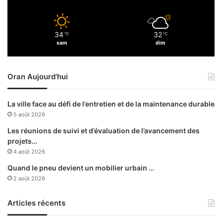
n
l
f
'
r
e
34
32
a
℃
℃
s
sam
dim
c
c
t
r
i
i
Oran Aujourd’hui
o
m
n
e
a
q
La ville face au défi de l’entretien et de la maintenance durable
u
u
5 août 2026
x
i
m
t
Les réunions de suivi et d’évaluation de l’avancement des
e
t
projets…
s
e
4 août 2026
u
l
Quand le pneu devient un mobilier urbain …
r
a
2 août 2026
e
s
s
c
d
Articles récents
è
e
n
c