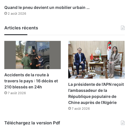
u
Quand le pneu devient un mobilier urbain …
i
2 août 2026
s
e
Articles récents
s
d
e
l
a
C
h
i
Accidents de la route à
n
travers le pays : 16 décès et
e
La présidente de l’APN reçoit
210 blessés en 24h
l’ambassadeur de la
7 août 2026
République populaire de
Chine auprès de l’Algérie
7 août 2026
Téléchargez la version Pdf