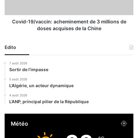
t
1
e
9
r
/
a
v
Covid-19/vaccin: acheminement de 3 millions de
a
a
doses acquises de la Chine
u
c
t
c
i
i
Edito
r
n
a
:
7 août 2026
g
a
Sortir de l’impasse
e
c
a
h
5 août 2026
u
L’Algérie, un acteur dynamique
e
s
m
4 août 2026
o
i
L’ANP, principal pilier de la République
r
n
t
e
m
m
Météo
a
e
r
n
d
t