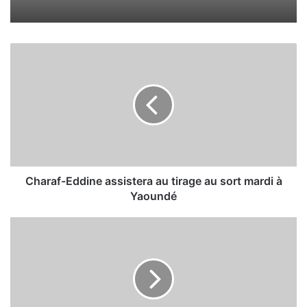
C
h
a
r
a
f
-
E
d
d
Charaf-Eddine assistera au tirage au sort mardi à
i
Yaoundé
n
e
C
a
o
s
v
s
i
i
d
s
-