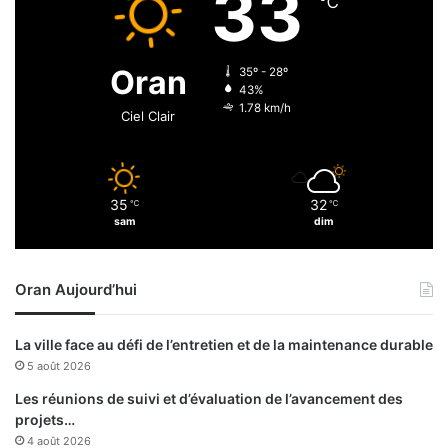
33
℃
i
d
à
e
Y
3
Oran
35º - 28º
a
m
43%
o
i
1.78 km/h
Ciel Clair
u
l
n
l
d
i
é
o
35
32
℃
℃
n
sam
dim
s
d
e
Oran Aujourd’hui
d
o
s
La ville face au défi de l’entretien et de la maintenance durable
e
5 août 2026
s
a
Les réunions de suivi et d’évaluation de l’avancement des
c
projets…
q
4 août 2026