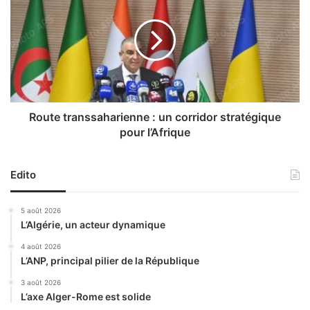
n
u
c
t
i
e
e
t
n
r
S
a
e
n
c
s
Route transsaharienne : un corridor stratégique
r
s
pour l’Afrique
é
a
t
h
a
a
Edito
i
r
r
i
5 août 2026
e
e
L’Algérie, un acteur dynamique
g
n
é
n
4 août 2026
n
L’ANP, principal pilier de la République
e
é
:
3 août 2026
r
u
L’axe Alger-Rome est solide
a
n