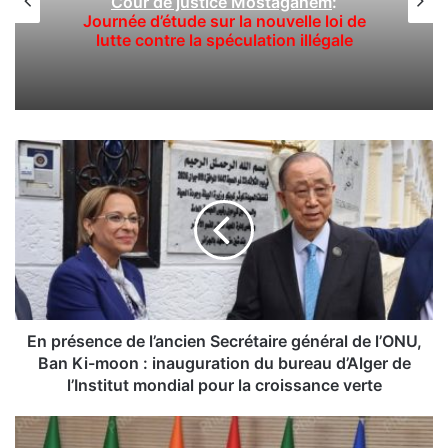
 Mostaganem
:
ONU Bendjama préside un
a nouvelle loi de
l’AG de l’ONU sur la réfo
ulation illégale
de sécurité
E
n
p
r
é
s
e
n
c
e
En présence de l’ancien Secrétaire général de l’ONU,
d
Ban Ki-moon : inauguration du bureau d’Alger de
e
l’Institut mondial pour la croissance verte
l
’
R
a
o