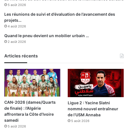
n
u
5 août 2026
a
r
u
l
Les réunions de suivi et d’évaluation de l’avancement des
g
’
projets…
u
A
4 août 2026
r
f
Quand le pneu devient un mobilier urbain …
a
r
2 août 2026
t
i
i
q
o
Articles récents
u
n
e
d
u
b
u
r
e
CAN-2026 (dames/Quarts
Ligue 2 : Yacine Slatni
a
de finale) : l’Algérie
nommé nouvel entraîneur
u
affrontera la Côte d’Ivoire
de l’USM Annaba
d
samedi
’
5 août 2026
5 août 2026
A