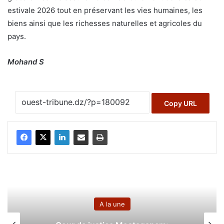
estivale 2026 tout en préservant les vies humaines, les
biens ainsi que les richesses naturelles et agricoles du
pays.
Mohand S
Copy URL
ne
A la une