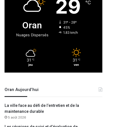
29
℃
Oran
31º - 28º
45%
1.83 km/h
Nuages Dispersés
31
31
℃
℃
jeu
ven
Oran Aujourd’hui
La ville face au défi de l’entretien et de la
maintenance durable
5 août 2026
Les réunions de suivi et d’évaluation de