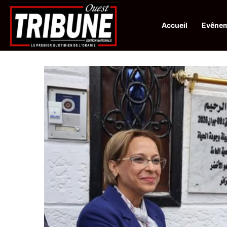
Accueil
Evêne
Infos en Direct:
Protection de la ville sainte d’El-Qods : l’Algérie ap