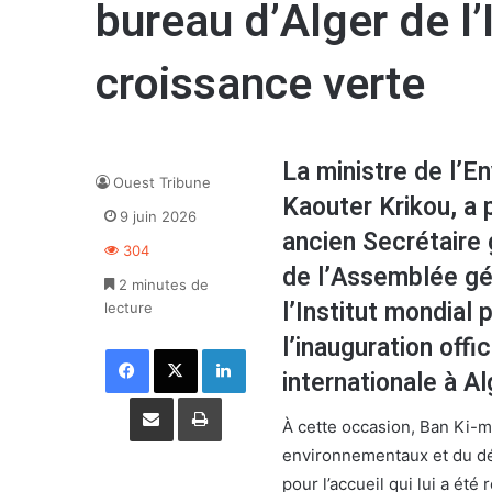
bureau d’Alger de l’
croissance verte
La ministre de l’En
Ouest Tribune
Kaouter Krikou, a 
9 juin 2026
ancien Secrétaire 
304
de l’Assemblée gén
2 minutes de
l’Institut mondial 
lecture
l’inauguration offi
Facebook
X
Linkedin
internationale à Al
Partager par email
Imprimer
À cette occasion, Ban Ki-m
environnementaux et du dé
pour l’accueil qui lui a été