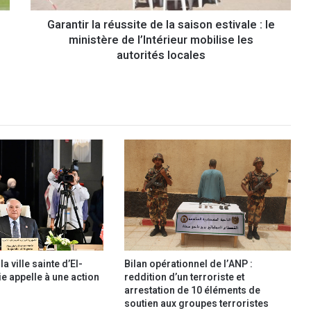
l
Garantir la réussite de la saison estivale : le
a
ministère de l’Intérieur mobilise les
r
é
autorités locales
u
s
s
i
t
e
d
e
l
a
s
a
i
s
a ville sainte d’El-
Bilan opérationnel de l’ANP :
o
ie appelle à une action
reddition d’un terroriste et
n
arrestation de 10 éléments de
e
soutien aux groupes terroristes