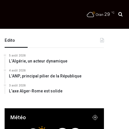
℃
29
Re
Oran
Edito
5 août 2026
L’Algérie, un acteur dynamique
4 août 2026
L’ANP, principal pilier de la République
3 août 2026
L’axe Alger-Rome est solide
Météo