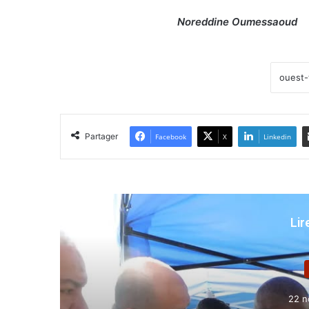
Noreddine Oumessaoud
Partager
Facebook
X
Linkedin
Lir
9 