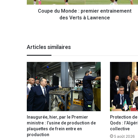
o
Coupe du Monde : premier entrainement
n
des Verts à Lawrence
d
e
:
p
r
Articles similaires
e
m
i
e
r
e
n
t
r
a
i
Inaugurée, hier, par le Premier
Protection de l
n
ministre : l’usine de production de
Qods : l’Algér
e
plaquettes de frein entre en
collective
m
production
5 août 2026