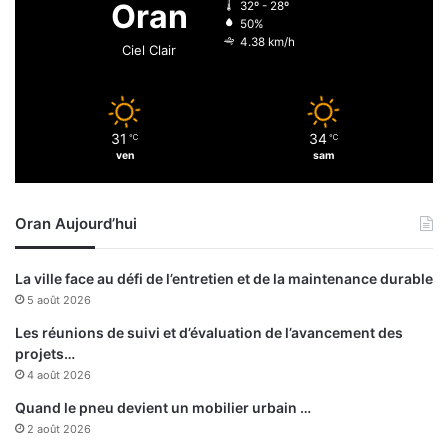
Oran
32º - 28º
s
a
50%
t
u
4.38 km/h
Ciel Clair
è
g
r
u
e
r
d
e
31
34
e
℃
℃
d
ven
sam
l
e
’
u
I
x
Oran Aujourd’hui
n
b
t
r
é
i
La ville face au défi de l’entretien et de la maintenance durable
r
q
5 août 2026
i
u
e
e
Les réunions de suivi et d’évaluation de l’avancement des
u
t
projets…
r
e
4 août 2026
m
r
Quand le pneu devient un mobilier urbain …
o
i
2 août 2026
b
e