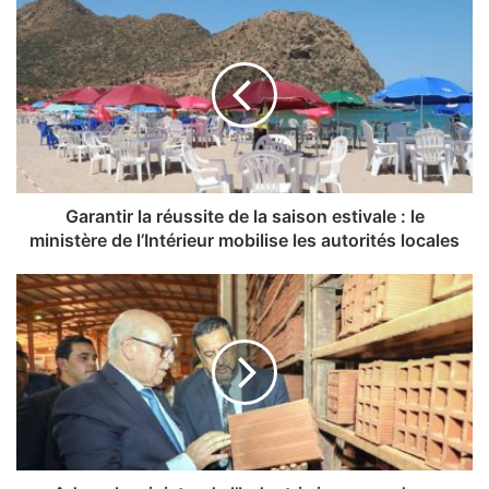
G
a
r
a
n
t
i
r
l
a
Garantir la réussite de la saison estivale : le
r
ministère de l’Intérieur mobilise les autorités locales
é
u
A
s
d
s
r
i
a
t
r
e
:
d
l
e
e
l
m