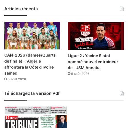
i
s
l
Articles récents
i
s
e
l
e
s
a
CAN-2026 (dames/Quarts
Ligue 2 : Yacine Slatni
u
de finale) : l’Algérie
nommé nouvel entraîneur
t
affrontera la Côte d’Ivoire
de l’USM Annaba
o
samedi
5 août 2026
r
5 août 2026
i
t
é
Téléchargez la version Pdf
s
l
o
c
a