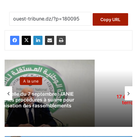
Copy URL
A la une
ANP
:
17 éléments de soutien aux groupes
terroristes appréhendés en une
semaine