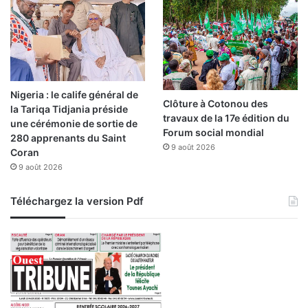
,
l
e
s
y
e
Nigeria : le calife général de
u
Clôture à Cotonou des
la Tariqa Tidjania préside
x
travaux de la 17e édition du
une cérémonie de sortie de
r
Forum social mondial
280 apprenants du Saint
i
9 août 2026
Coran
v
9 août 2026
é
s
s
Téléchargez la version Pdf
u
r
l
e
C
a
i