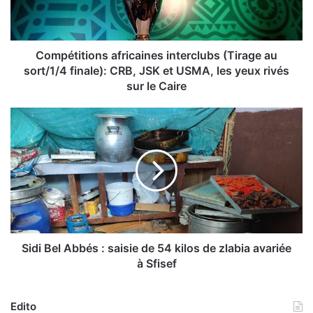
i
t
i
o
Compétitions africaines interclubs (Tirage au
n
sort/1/4 finale): CRB, JSK et USMA, les yeux rivés
s
sur le Caire
a
f
S
r
i
i
d
c
i
a
B
i
e
n
l
e
A
s
b
i
b
Sidi Bel Abbés : saisie de 54 kilos de zlabia avariée
n
é
à Sfisef
t
s
e
:
r
s
Edito