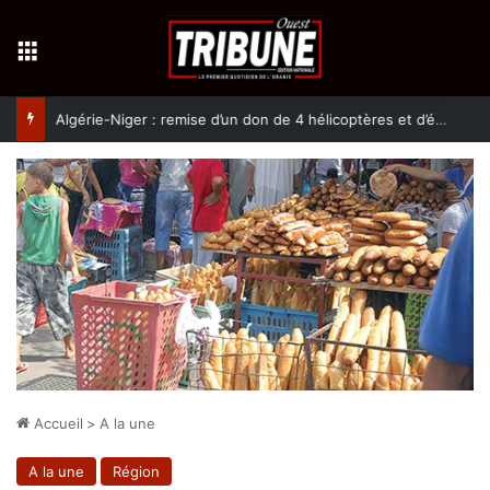
Menu
Algérie-Niger : remise d’un don de 4 hélicoptères et d’équipement militaires à l’armée nigérienne
Accueil
>
A la une
A la une
Région