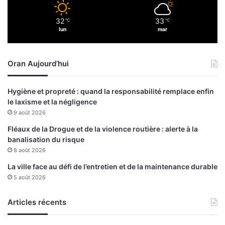
4
a
f
a
32
33
i
℃
℃
v
lun
mar
n
a
a
r
l
i
Oran Aujourd’hui
e
é
)
e
:
à
Hygiène et propreté : quand la responsabilité remplace enfin
C
S
le laxisme et la négligence
R
f
9 août 2026
B
i
,
s
Fléaux de la Drogue et de la violence routière : alerte à la
J
e
banalisation du risque
S
f
8 août 2026
K
La ville face au défi de l’entretien et de la maintenance durable
e
5 août 2026
t
U
S
Articles récents
M
A