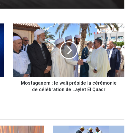
Vers la création d’un cluster innovation
M
o
s
t
a
g
a
n
e
Mostaganem : le wali préside la cérémonie
m
de célébration de Laylet El Quadr
:
l
e
w
a
l
i
p