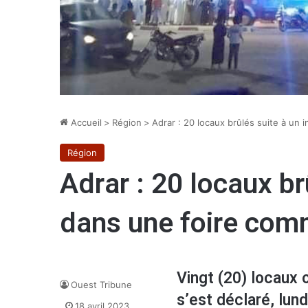
Accueil
>
Région
>
Adrar : 20 locaux brûlés suite à un
Région
Adrar : 20 locaux br
dans une foire com
Vingt (20) locaux o
Ouest Tribune
s’est déclaré, lun
18 avril 2023