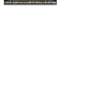
 center pour accompagner les start-up
Production attendue de plus de 35.000 quintaux de pomme de terre saisonnière