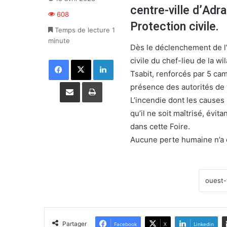
centre-ville d’Adra
608
Protection civile.
Temps de lecture 1
minute
Dès le déclenchement de l’i
civile du chef-lieu de la w
Facebook
X
Linkedin
Tsabit, renforcés par 5 c
Partager par email
Imprimer
présence des autorités de 
L’incendie dont les causes 
qu’il ne soit maîtrisé, évit
dans cette Foire.
Aucune perte humaine n’a é
Partager
Facebook
X
Linkedin