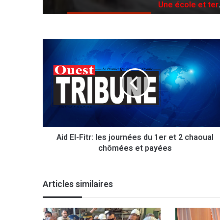
Une école et terrain matico à la place de l’ex-bidonville de Boumlik
A
i
d
E
l
-
F
i
t
Aid El-Fitr: les journées du 1er et 2 chaoual
r
chômées et payées
:
l
e
s
Articles similaires
j
o
u
r