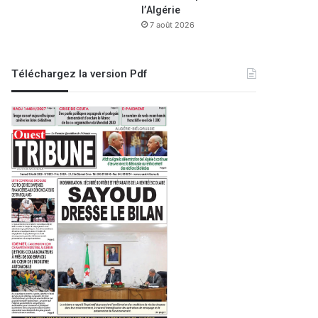
l’Algérie
7 août 2026
Téléchargez la version Pdf
Région
6 octobre 2022
Sidi Bel Abbé
Une école et terrain matico à 
bidonville de Bo
021
17 août 2022
8 novembre 2023
Naâma
:
Chlef : une cinquantaine de cartes professionnelles biométriques d’artisans établies