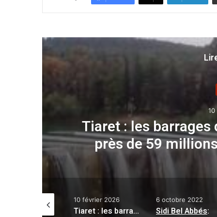
Lir
10
as
Tiaret : les barrages
près de 59 million
 juin 2023
10 février 2026
6 octobre 2022
Météo : averses orageuses sur plusieurs wilayas de l’est du pays
Tiaret : les barrages de la wilaya renforcés par près de 59 millions de mètres cubes d’eau
Sidi Bel Abbés
: