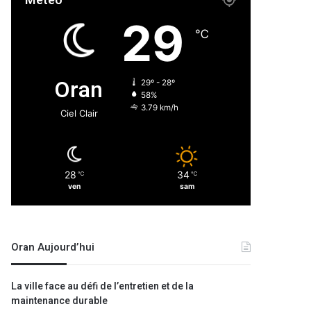
Météo
29
℃
Oran
29º - 28º
58%
3.79 km/h
Ciel Clair
28
34
℃
℃
ven
sam
Oran Aujourd’hui
La ville face au défi de l’entretien et de la
maintenance durable