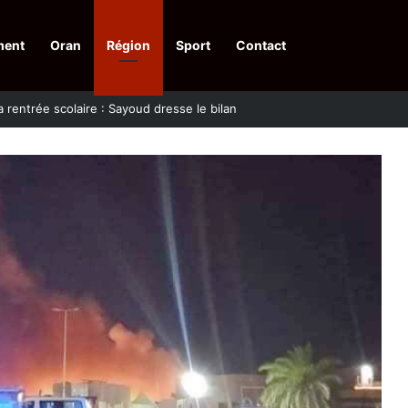
ment
Oran
Région
Sport
Contact
financières aux dénonciateurs de trafiquants