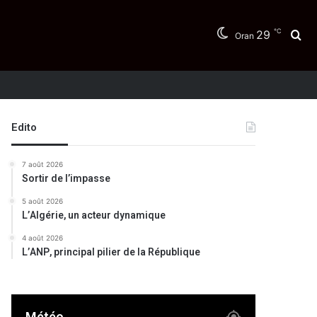
℃
29
Re
Oran
Edito
7 août 2026
Sortir de l’impasse
5 août 2026
L’Algérie, un acteur dynamique
4 août 2026
L’ANP, principal pilier de la République