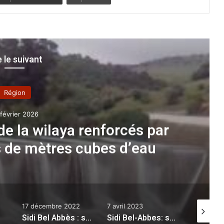
e le suivant
Région
 février 2026
 de la wilaya renforcés par
s de mètres cubes d’eau
17 décembre 2022
7 avril 2023
10 mars 2
Sidi Bel Abbès : saisie de 33 kilos de viande et poisson avariés
Sidi Bel-Abbes: suspension de l’alimentation en eau à partir du transfert « Chott El Gharbi » en raison des fuites (ADE)
Annaba
: