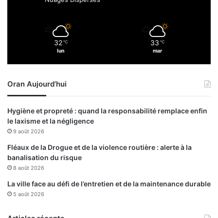
i
s
n
s
a
é
r
s
32
33
s
℃
℃
e
lun
mar
:
n
p
2
l
4
Oran Aujourd’hui
u
h
s
e
d
u
Hygiène et propreté : quand la responsabilité remplace enfin
e
r
le laxisme et la négligence
2
e
9 août 2026
0
s
.
Fléaux de la Drogue et de la violence routière : alerte à la
0
banalisation du risque
0
8 août 2026
0
La ville face au défi de l’entretien et de la maintenance durable
p
5 août 2026
r
o
j