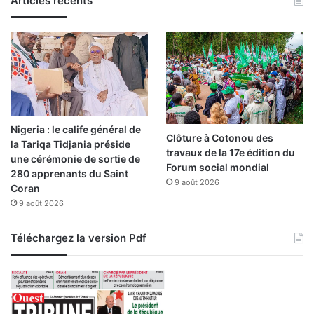
Articles récents
e
t
s
d
’
i
n
v
Nigeria : le calife général de
e
Clôture à Cotonou des
la Tariqa Tidjania préside
s
travaux de la 17e édition du
une cérémonie de sortie de
t
Forum social mondial
280 apprenants du Saint
i
9 août 2026
Coran
s
9 août 2026
s
e
m
Téléchargez la version Pdf
e
n
t
e
n