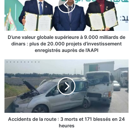
e
v
a
l
e
u
D’une valeur globale supérieure à 9.000 milliards de
r
dinars : plus de 20.000 projets d’investissement
g
enregistrés auprès de l’AAPI
l
o
A
b
c
a
c
l
i
e
d
s
e
u
n
p
t
é
s
r
d
Accidents de la route : 3 morts et 171 blessés en 24
i
e
heures
e
l