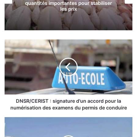
ntes pour stabiliser
«La neutralité de l’
s prix
conflits régionaux et
constitue sa prin
D
N
S
R
/
C
E
R
I
S
DNSR/CERIST : signature d'un accord pour la
T
numérisation des examens du permis de conduire
:
s
H
i
a
g
d