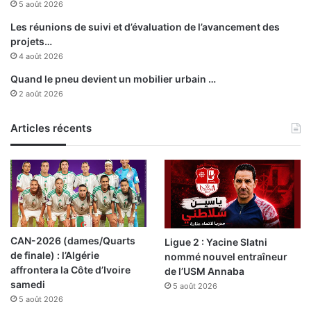
5 août 2026
s
l
d
’
Les réunions de suivi et d’évaluation de l’avancement des
u
I
projets…
p
s
4 août 2026
e
l
Quand le pneu devient un mobilier urbain …
r
a
2 août 2026
m
m
i
a
s
u
Articles récents
d
d
e
é
c
p
o
a
n
r
d
t
u
d
CAN-2026 (dames/Quarts
Ligue 2 : Yacine Slatni
i
e
de finale) : l’Algérie
nommé nouvel entraîneur
r
l
affrontera la Côte d’Ivoire
de l’USM Annaba
e
’
samedi
5 août 2026
a
5 août 2026
é