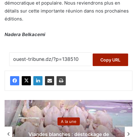
démocratique et populaire. Nous reviendrons plus en
détails sur cette importante réunion dans nos prochaines
éditions.
Nadera Belkacemi
Copy URL
A la un
la une
Entretien avec le prof
es : déstockage de
Boubekeur 