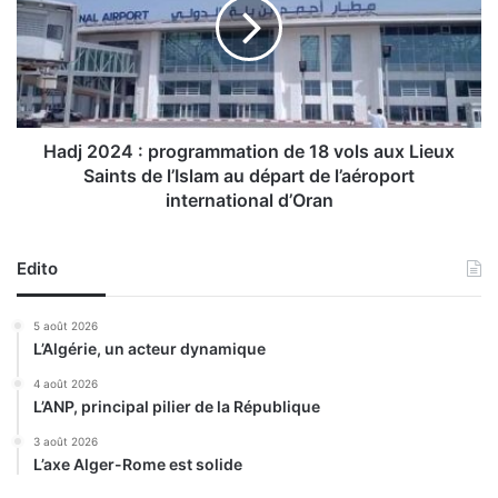
n
j
a
2
t
0
u
2
r
4
e
:
d
p
Hadj 2024 : programmation de 18 vols aux Lieux
'
r
Saints de l’Islam au départ de l’aéroport
u
o
international d’Oran
n
g
a
r
c
a
Edito
c
m
o
m
5 août 2026
r
a
L’Algérie, un acteur dynamique
d
t
p
i
4 août 2026
o
o
L’ANP, principal pilier de la République
u
n
3 août 2026
r
d
L’axe Alger-Rome est solide
l
e
a