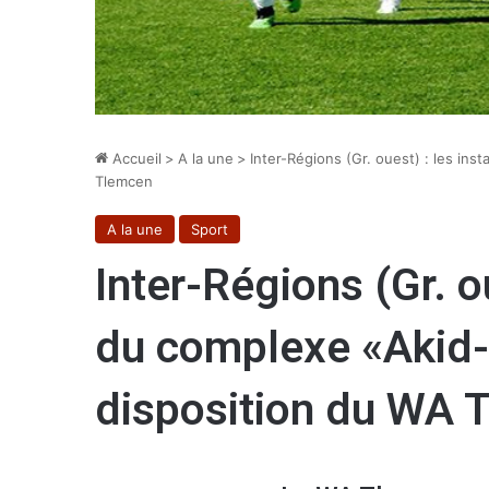
Accueil
>
A la une
>
Inter-Régions (Gr. ouest) : les ins
Tlemcen
A la une
Sport
Inter-Régions (Gr. ou
du complexe «Akid-L
disposition du WA 