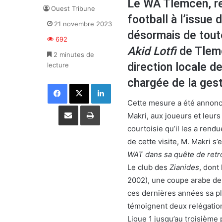
Le WA Tlemcen, rel
Ouest Tribune
football à l’issue
21 novembre 2023
désormais de toute
692
Akid Lotfi
de Tlemc
2 minutes de
direction locale d
lecture
chargée de la ges
Facebook
X
Linkedin
Cette mesure a été annonc
Partager par email
Imprimer
Makri, aux joueurs et leurs
courtoisie qu’il les a rend
de cette visite, M. Makri s
WAT dans sa quête de retro
Le club des
Zianides
, dont
2002), une coupe arabe des
ces dernières années sa p
témoignent deux relégation
Ligue 1 jusqu’au troisième p