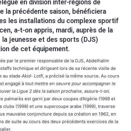
égué en division inter-régions de
 de la précédente saison, bénéficiera
s les installations du complexe sportif
en, a-t-on appris, mardi, auprès de la
e la jeunesse et des sports (DJS)
tion de cet équipement.
ée par le premier responsable de la DJS, Abdelhalim
 staffs technique et dirigeant lors de sa récente visite de
ue au stade
Akid- Lotfi
, a précisé la même source. Au cours
’est engagé à
tout mettre en oeuvre pour accompagner le
uver la Ligue 2 dès la saison prochaine
, assure-t-on.
 le palmarès est garni par deux coupes d’Algérie (1998 et
 clubs (1998) et une supercoupe arabe (1999), traverse
lus mauvaise conjoncture depuis sa création en 1962, en
s de suite au cours des deux précédents exercices de la
alier.