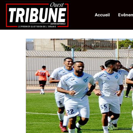
Accueil
Evêne
Infos en Direct:
Protection de la ville sainte d’El-Qods : l’Algérie ap