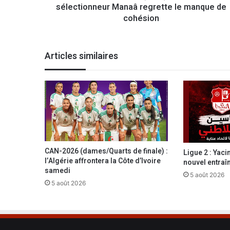
sélectionneur Manaâ regrette le manque de
’
U
cohésion
N
A
F
Articles similaires
(
U
-
2
0
)
A
l
g
CAN-2026 (dames/Quarts de finale) :
Ligue 2 : Yac
é
l’Algérie affrontera la Côte d’Ivoire
nouvel entraî
r
samedi
5 août 2026
i
5 août 2026
e
:
l
e