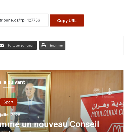
Copy URL
Partager par email
Imprimer
e le suivant
A la une
2 août 2021
nale du logement
: