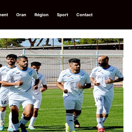
ment
Oran
Région
Sport
Contact
pelle à une action collective