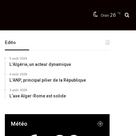
℃
26
Re
Oran
Edito
5 août 2026
L’Algérie, un acteur dynamique
4 août 2026
L’ANP, principal pilier de la République
3 août 2026
L’axe Alger-Rome est solide
Météo