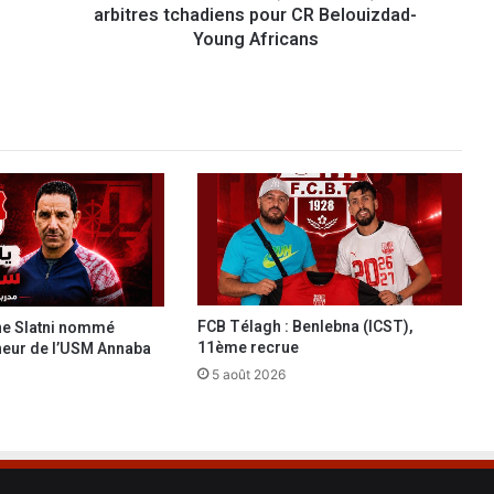
arbitres tchadiens pour CR Belouizdad-
a
m
Young Africans
p
i
o
n
s
(
G
r
.
d
-
1
FCB Télagh : Benlebna (ICST),
ine Slatni nommé
è
11ème recrue
neur de l’USM Annaba
r
5 août 2026
e
j
)
:
d