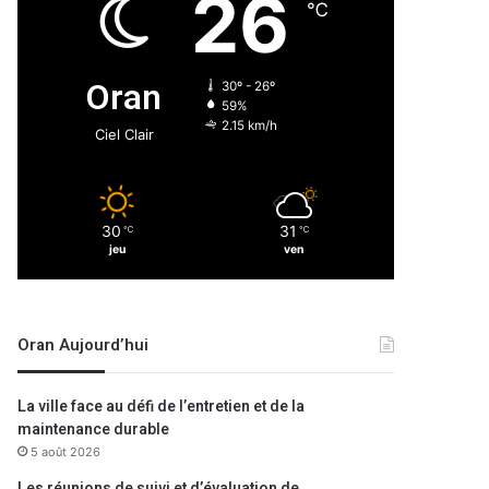
26
℃
Oran
30º - 26º
59%
2.15 km/h
Ciel Clair
30
31
℃
℃
jeu
ven
Oran Aujourd’hui
La ville face au défi de l’entretien et de la
maintenance durable
5 août 2026
Les réunions de suivi et d’évaluation de