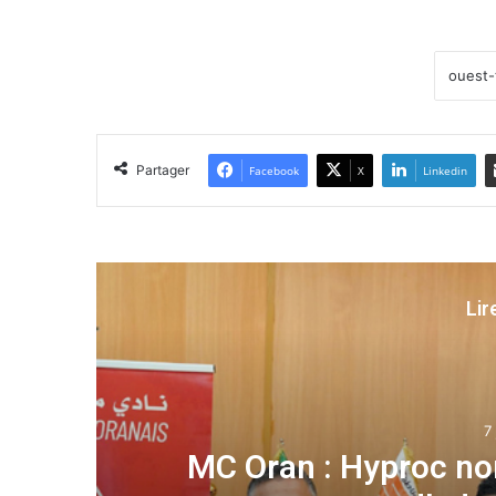
Partager
Facebook
X
Linkedin
Lir
2
l
Caisse natio