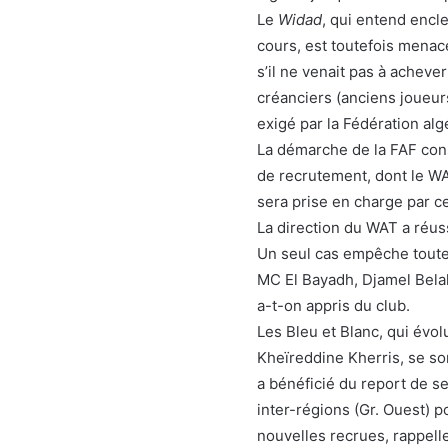
Le
Widad
, qui entend enc
cours, est toutefois menacé
s’il ne venait pas à acheve
créanciers (anciens joueur
exigé par la Fédération alg
La démarche de la FAF cons
de recrutement, dont le WA
sera prise en charge par ce
La direction du WAT a réus
Un seul cas empêche toutef
MC El Bayadh, Djamel Belal
a-t-on appris du club.
Les Bleu et Blanc, qui évol
Kheïreddine Kherris, se so
a bénéficié du report de s
inter-régions (Gr. Ouest) p
nouvelles recrues, rappell