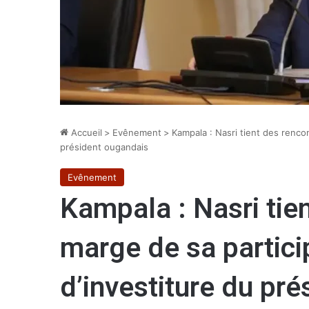
Accueil
>
Evênement
>
Kampala : Nasri tient des renco
président ougandais
Evênement
Kampala : Nasri tie
marge de sa partici
d’investiture du pr