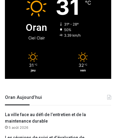
31
℃
Oran
31º - 28º
50%
3.39 km/h
Ciel Clair
31
32
℃
℃
jeu
ven
Oran Aujourd’hui
La ville face au défi de l’entretien et de la
maintenance durable
5 août 2026
Les réunions de suivi et d’évaluation de