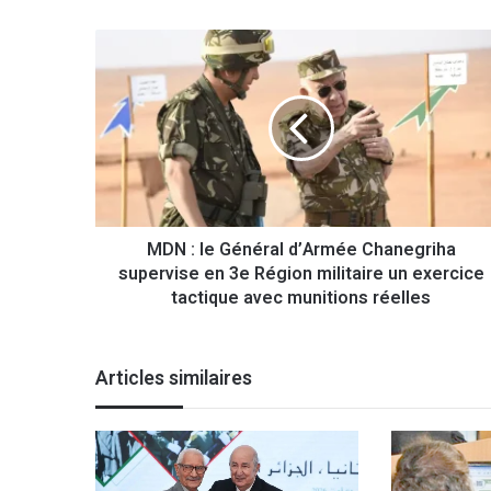
M
D
N
:
l
e
G
é
n
MDN : le Général d’Armée Chanegriha
é
supervise en 3e Région militaire un exercice
r
a
tactique avec munitions réelles
l
d
’
Articles similaires
A
r
m
é
e