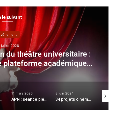
e le suivant
Evênement
 juillet 2026
n du théâtre universitaire :
ne plateforme académique
théâtre africain
11 mars 2026
8 juin 2024
9 septem
 le rôle central d’Alger
:
APN : séance plénière jeudi consacrée aux questions orales
34 projets cinématographiques bénéficient de subventions publiques au titre de 2024
ANADE
:
Miser sur les micro-entreprises pour créer 