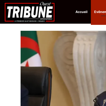
Accueil
Evêne
Infos en Direct:
Protection de la ville sainte d’El-Qods : l’Algérie ap