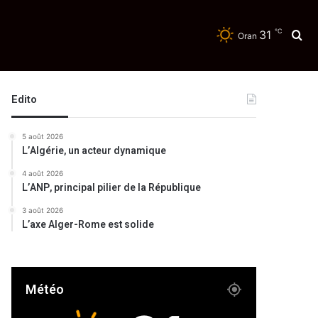
℃
31
Re
Oran
Edito
5 août 2026
L’Algérie, un acteur dynamique
4 août 2026
L’ANP, principal pilier de la République
3 août 2026
L’axe Alger-Rome est solide
Météo