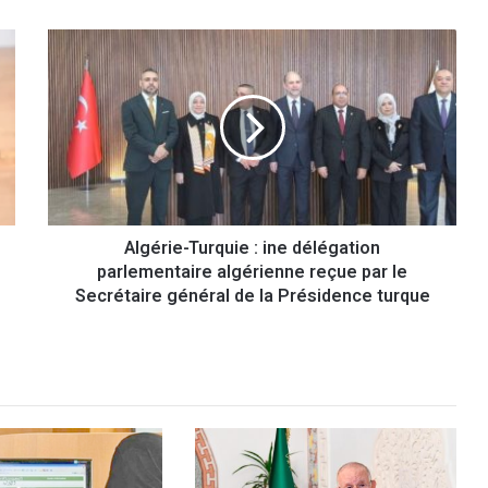
A
l
g
é
r
i
e
-
T
Algérie-Turquie : ine délégation
u
parlementaire algérienne reçue par le
r
q
Secrétaire général de la Présidence turque
u
i
e
:
i
n
e
d