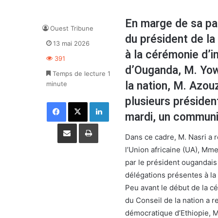
En marge de sa par
Ouest Tribune
du président de l
13 mai 2026
à la cérémonie d’i
391
d’Ouganda, M. Yow
Temps de lecture 1
la nation, M. Azou
minute
plusieurs présiden
Facebook
X
Linkedin
mardi, un communi
Partager par email
Imprimer
Dans ce cadre, M. Nasri a 
l’Union africaine (UA), Mm
par le président ougandais
délégations présentes à la
Peu avant le début de la c
du Conseil de la nation a r
démocratique d’Ethiopie, M