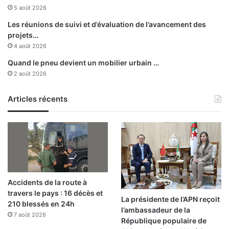
p
5 août 2026
p
l
r
a
Les réunions de suivi et d’évaluation de l’avancement des
o
n
projets…
m
i
4 août 2026
e
f
Quand le pneu devient un mobilier urbain …
s
i
2 août 2026
s
c
e
a
t
t
Articles récents
e
i
n
o
u
n
e
,
d
d
e
e
l
c
Accidents de la route à
'
o
travers le pays : 16 décès et
E
o
La présidente de l’APN reçoit
210 blessés en 24h
t
p
l’ambassadeur de la
a
7 août 2026
é
République populaire de
t
r