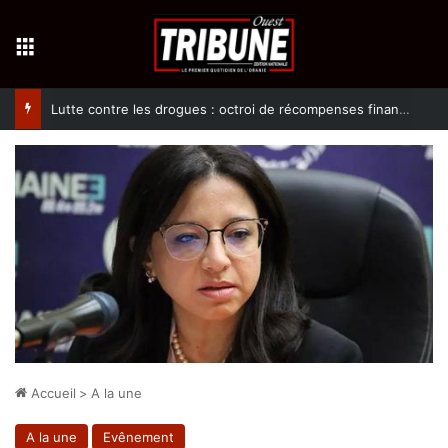
Menu
Lutte contre les drogues : octroi de récompenses financières aux dénonciateurs de trafiquants
Accueil
>
A la une
A la une
Evênement