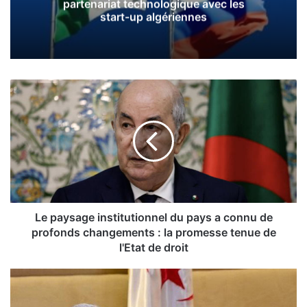
partenariat technologique avec les
start-up algériennes
L
e
p
a
y
s
a
g
e
i
Le paysage institutionnel du pays a connu de
n
profonds changements : la promesse tenue de
s
l'Etat de droit
t
i
A
t
l
u
g