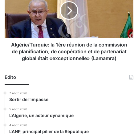
t
é
i
r
o
i
n
e
n
/
e
T
l
u
Algérie/Turquie: la 1ère réunion de la commission
d
r
de planification, de coopération et de partenariat
u
q
global était «exceptionnelle» (Lamamra)
p
u
a
i
y
e
Edito
s
:
a
l
7 août 2026
c
a
Sortir de l’impasse
o
1
n
è
5 août 2026
n
r
L’Algérie, un acteur dynamique
u
e
4 août 2026
d
r
L’ANP, principal pilier de la République
e
é