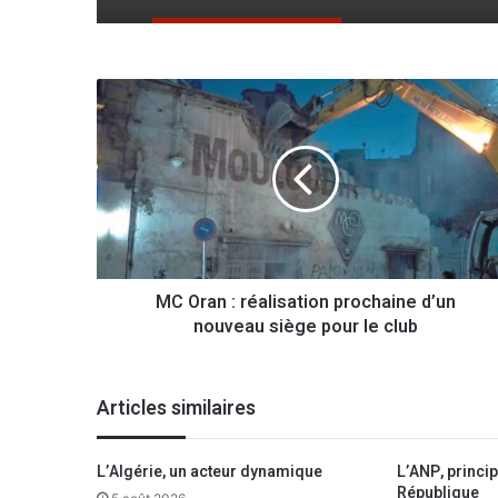
M
C
O
r
a
n
:
r
é
MC Oran : réalisation prochaine d’un
a
nouveau siège pour le club
l
i
s
a
Articles similaires
t
i
o
L’Algérie, un acteur dynamique
L’ANP, principa
n
République