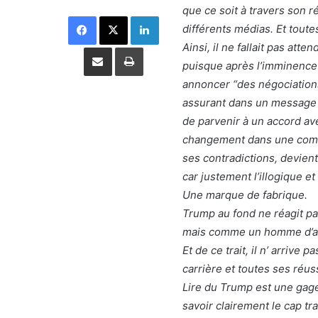
que ce soit à travers son r
Facebook
X
Linkedin
différents médias. Et tout
Ainsi, il ne fallait pas att
Partager par email
Imprimer
puisque après l’imminence
annoncer “des négociations
assurant dans un message 
de parvenir à un accord ave
changement dans une commu
ses contradictions, devien
car justement l’illogique 
Une marque de fabrique.
Trump au fond ne réagit pa
mais comme un homme d’affa
Et de ce trait, il n’ arrive p
carrière et toutes ses réuss
Lire du Trump est une gag
savoir clairement le cap t