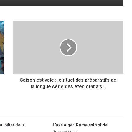
S
a
i
s
o
n
e
s
t
Saison estivale : le rituel des préparatifs de
i
la longue série des étés oranais...
v
a
l
e
:
l
e
l pilier de la
L’axe Alger-Rome est solide
r