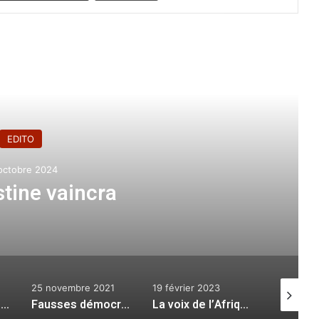
e le suivant
EDITO
octobre 2024
stine vaincra
25 novembre 2021
19 février 2023
29 juin 2
Le mois de la piété et de convivialité…
Fausses démocraties
La voix de l’Afrique