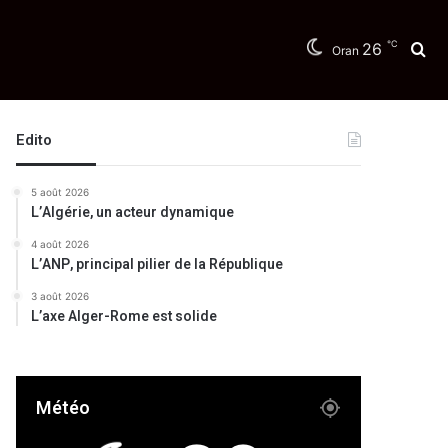
℃
26
Re
Oran
Edito
5 août 2026
L’Algérie, un acteur dynamique
4 août 2026
L’ANP, principal pilier de la République
3 août 2026
L’axe Alger-Rome est solide
Météo