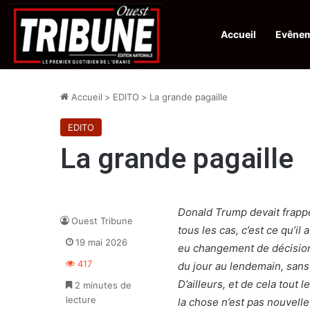
Accueil
Evêne
Infos en Direct:
Protection de la ville sainte d’El-Qods : l’Algérie ap
Accueil
>
EDITO
>
La grande pagaille
EDITO
La grande pagaille
Donald Trump devait frapper
Ouest Tribune
tous les cas, c’est ce qu’il 
19 mai 2026
eu changement de décision
417
du jour au lendemain, sans 
D’ailleurs, et de cela tout
2 minutes de
lecture
la chose n’est pas nouvell