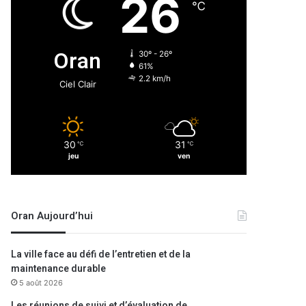
26
℃
Oran
30º - 26º
61%
2.2 km/h
Ciel Clair
30
31
℃
℃
jeu
ven
Oran Aujourd’hui
La ville face au défi de l’entretien et de la
maintenance durable
5 août 2026
Les réunions de suivi et d’évaluation de