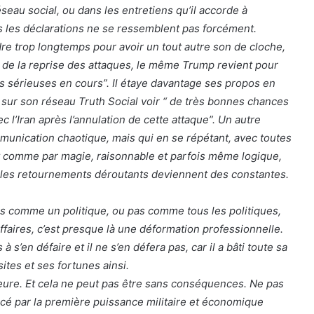
éseau social, ou dans les entretiens qu’il accorde à
es les déclarations ne se ressemblent pas forcément.
endre trop longtemps pour avoir un tout autre son de cloche,
 de la reprise des attaques, le même Trump revient pour
 sérieuses en cours”. Il étaye davantage ses propos en
sur son réseau Truth Social voir “ de très bonnes chances
c l’Iran après l’annulation de cette attaque”. Un autre
nication chaotique, mais qui en se répétant, avec toutes
t comme par magie, raisonnable et parfois même logique,
et les retournements déroutants deviennent des constantes.
s comme un politique, ou pas comme tous les politiques,
ires, c’est presque là une déformation professionnelle.
as à s’en défaire et il ne s’en défera pas, car il a bâti toute sa
ites et ses fortunes ainsi.
eure. Et cela ne peut pas être sans conséquences. Ne pas
racé par la première puissance militaire et économique