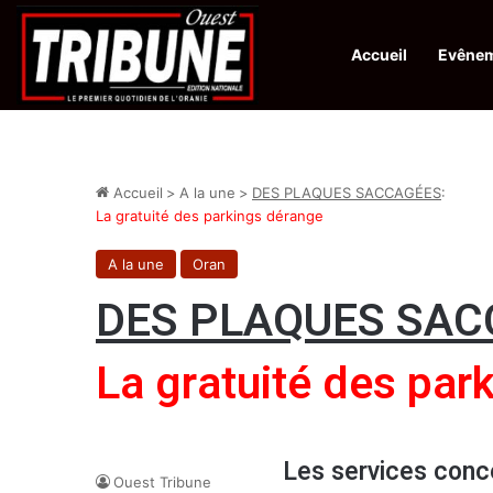
Accueil
Evêne
Infos en Direct:
Protection de la ville sainte d’El-Qods : l’Algérie ap
Accueil
>
A la une
>
DES PLAQUES SACCAGÉES
:
La gratuité des parkings dérange
A la une
Oran
DES PLAQUES SAC
La gratuité des par
Les services conc
Ouest Tribune