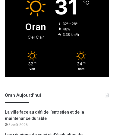
31
℃
Oran
32º - 28º
48%
3.38 km/h
Ciel Clair
32
34
℃
℃
ven
sam
Oran Aujourd’hui
La ville face au défi de l’entretien et de la
maintenance durable
5 août 2026
Les réunions de suivi et d’évaluation de