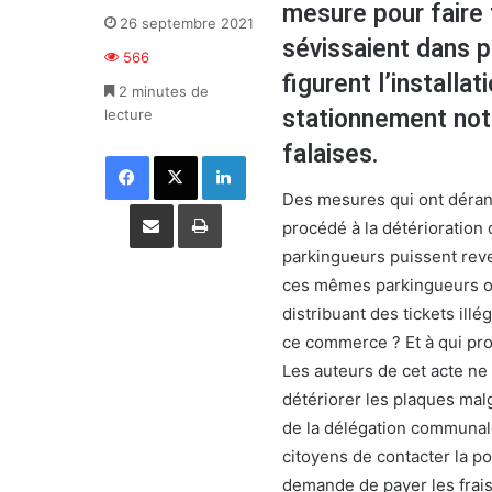
mesure pour faire 
26 septembre 2021
sévissaient dans p
566
figurent l’installa
2 minutes de
stationnement not
lecture
falaises.
Facebook
X
Linkedin
Des mesures qui ont dérang
Partager par email
Imprimer
procédé à la détérioration
parkingueurs puissent reve
ces mêmes parkingueurs ob
distribuant des tickets ill
ce commerce ? Et à qui pro
Les auteurs de cet acte ne
détériorer les plaques mal
de la délégation communale
citoyens de contacter la po
demande de payer les frais 