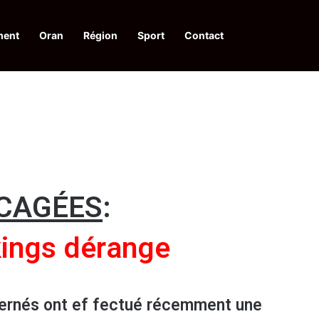
ment
Oran
Région
Sport
Contact
pelle à une action collective
CAGÉES
:
kings dérange
ernés ont ef fectué récemment une