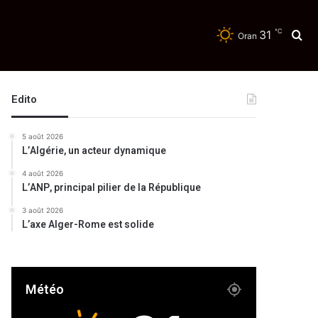
℃
31
Re
Oran
Edito
5 août 2026
L’Algérie, un acteur dynamique
4 août 2026
L’ANP, principal pilier de la République
3 août 2026
L’axe Alger-Rome est solide
Météo