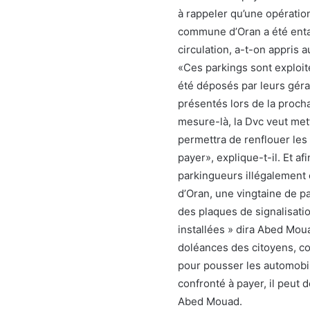
à rappeler qu’une opération
commune d’Oran a été entamé
circulation, a-t-on appris
«Ces parkings sont exploit
été déposés par leurs géran
présentés lors de la procha
mesure-là, la Dvc veut mett
permettra de renflouer le
payer», explique-t-il. Et a
parkingueurs illégalement et
d’Oran, une vingtaine de pa
des plaques de signalisati
installées » dira Abed Moua
doléances des citoyens, co
pour pousser les automobili
confronté à payer, il peut 
Abed Mouad.