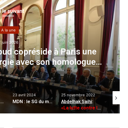
e le suivant
A la une
2 juin 2026
oud copréside à Paris une
largie avec son homologue
rançais
23 avril 2024
25 novembre 2022
1 juin 202
Logement social à Hassi Mefsoukh : lancement de l’opération de remise des ordres de versement
MDN : le SG du ministère préside la cérémonie d’ouverture du séminaire national sur les mutations économiques mondiales et la sécurité nationale de l’Algérie
Abdelhak Saihi
:
«La lutte contre l’obésité au centre de toutes les politiques et programmes nationaux»