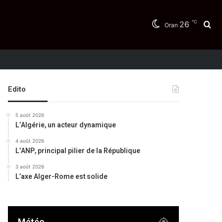
℃
26
Re
Oran
Edito
5 août 2026
L’Algérie, un acteur dynamique
4 août 2026
L’ANP, principal pilier de la République
3 août 2026
L’axe Alger-Rome est solide