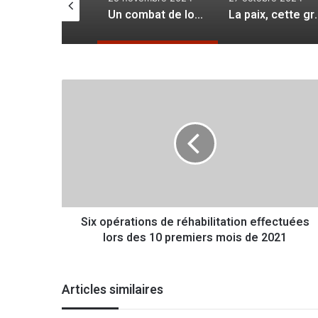
La haine et la division
Un combat de longue haleine
La paix, cet
S
i
x
o
p
é
r
a
t
Six opérations de réhabilitation effectuées
i
lors des 10 premiers mois de 2021
o
n
s
d
Articles similaires
e
r