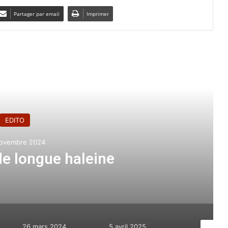
Partager par email
Imprimer
e le suivant
EDITO
ovembre 2024
e longue haleine
26 mars 2024
5 avril 2025
1 septem