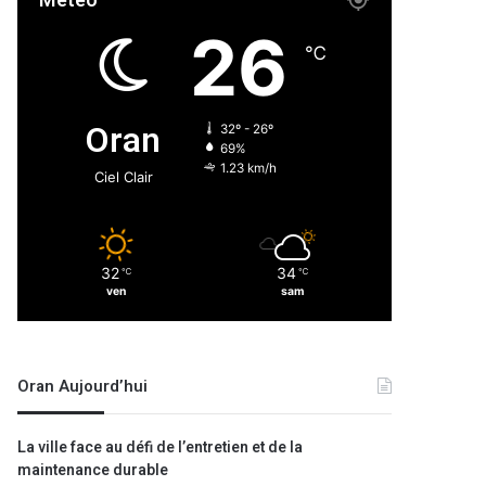
Météo
26
℃
Oran
32º - 26º
69%
1.23 km/h
Ciel Clair
32
34
℃
℃
ven
sam
Oran Aujourd’hui
La ville face au défi de l’entretien et de la
maintenance durable