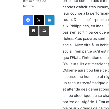
présente comme des exempl
2 minutes de
lecture
cercles d’affairistes locaux
leur course à la performan
Facebook
X
Linkedin
route. Des laissés-pour-co
aux Philippines, en Inde…
Partager par email
Imprimer
pas s’en sortir, parce que 
riches. Ces pauvres sont t
social. Allez dire à un habi
social, rien parce qu’il est
que l’Etat a l’intention de l
D’ailleurs, ils estimeraient
L’Algérie aurait pu faire 
la personne humaine et régl
un recours systématique à 
et attende des générations
lampe électrique ou se chau
portée de l’Algérie. L’Etat 
plaire aux grands de ce mo