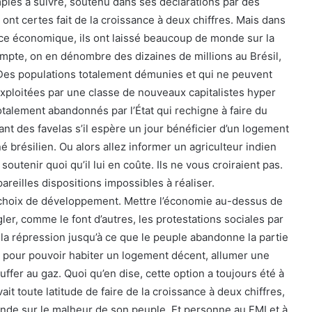
es à suivre, soutenu dans ses déclarations par des
, ont certes fait de la croissance à deux chiffres. Mais dans
ce économique, ils ont laissé beaucoup de monde sur la
mpte, on en dénombre des dizaines de millions au Brésil,
 Des populations totalement démunies et qui ne peuvent
exploitées par une classe de nouveaux capitalistes hyper
otalement abandonnés par l’État qui rechigne à faire du
tant des favelas s’il espère un jour bénéficier d’un logement
 né brésilien. Ou alors allez informer un agriculteur indien
e soutenir quoi qu’il lui en coûte. Ils ne vous croiraient pas.
 pareilles dispositions impossibles à réaliser.
ce choix de développement. Mettre l’économie au-dessus de
er, comme le font d’autres, les protestations sociales par
la répression jusqu’à ce que le peuple abandonne la partie
 pour pouvoir habiter un logement décent, allumer une
ffer au gaz. Quoi qu’en dise, cette option a toujours été à
avait toute latitude de faire de la croissance à deux chiffres,
nde sur le malheur de son peuple. Et personne au FMI et à