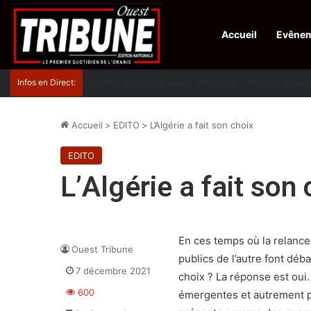
Accueil
Evêne
Infos en Direct:
Protection de la ville sainte d’El-Qods : l’Algérie ap
Accueil
>
EDITO
>
L’Algérie a fait son choix
EDITO
L’Algérie a fait son
En ces temps où la relance 
Ouest Tribune
publics de l’autre font déba
7 décembre 2021
choix ? La réponse est oui. 
600
émergentes et autrement pl