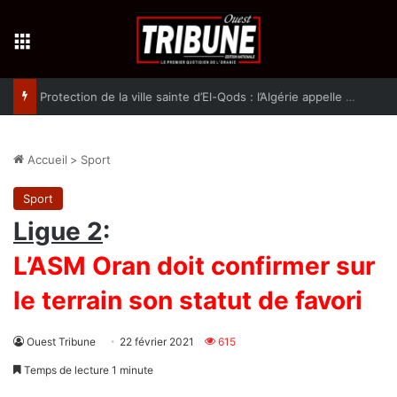
Menu
Protection de la ville sainte d’El-Qods : l’Algérie appelle à une action collective
Accueil
>
Sport
Sport
Ligue 2
:
L’ASM Oran doit confirmer sur
le terrain son statut de favori
Ouest Tribune
22 février 2021
615
Temps de lecture 1 minute