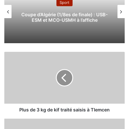
Sport
Coupe d’Algérie (1/8es de finale) : USB-
ESM et MCO-USMH à l’affiche
P
l
u
s
d
e
3
k
g
d
Plus de 3 kg de kif traité saisis à Tlemcen
e
k
C
i
a