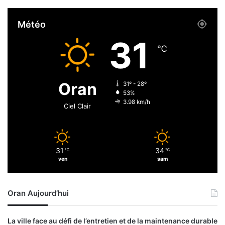
s
v
Météo
a
c
31
h
℃
e
s
c
Oran
31º - 28º
o
53%
n
3.98 km/h
Ciel Clair
t
r
e
l
31
34
℃
℃
a
ven
sam
b
r
u
Oran Aujourd’hui
c
e
l
La ville face au défi de l’entretien et de la maintenance durable