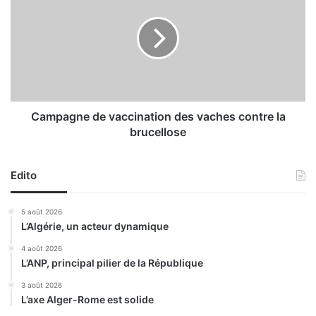
f
m
t
p
r
a
a
g
i
n
t
e
é
d
s
e
Campagne de vaccination des vaches contre la
a
v
brucellose
i
a
s
c
i
c
Edito
s
i
à
n
5 août 2026
T
a
L’Algérie, un acteur dynamique
l
t
e
i
4 août 2026
m
L’ANP, principal pilier de la République
o
c
n
3 août 2026
e
d
L’axe Alger-Rome est solide
n
e