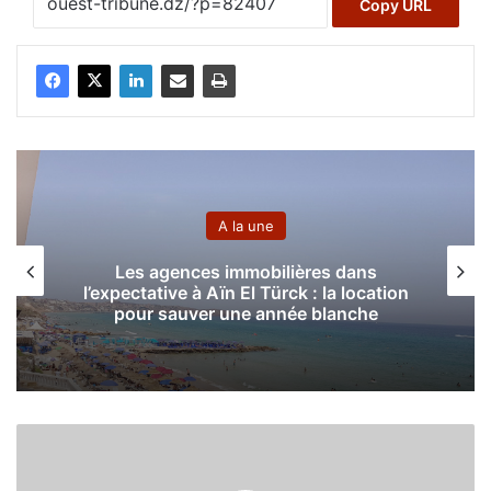
Copy URL
A la une
Les agences immobilières dans
l’expectative à Aïn El Türck : la location
pour sauver une année blanche
L
’
A