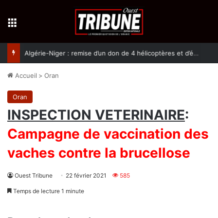
Menu
Algérie-Niger : remise d’un don de 4 hélicoptères et d’équipement militaires à l’armée nigérienne
Accueil
>
Oran
Oran
INSPECTION VETERINAIRE
:
Campagne de vaccination des
vaches contre la brucellose
Ouest Tribune
22 février 2021
585
Temps de lecture 1 minute