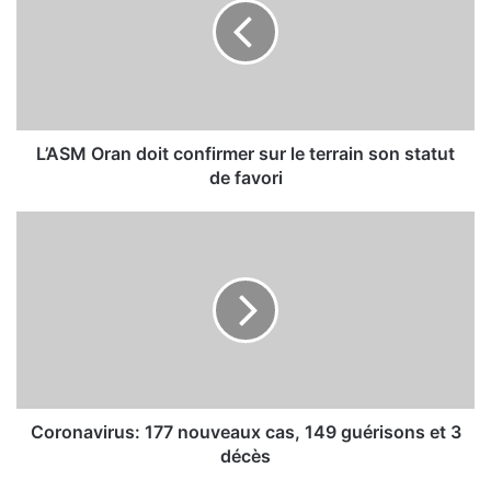
S
M
O
r
a
n
d
L’ASM Oran doit confirmer sur le terrain son statut
o
de favori
i
t
C
c
o
o
r
n
o
f
n
i
a
r
v
m
i
e
r
r
u
Coronavirus: 177 nouveaux cas, 149 guérisons et 3
s
s
décès
u
: