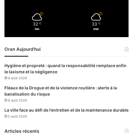
a
i
v
s
o
o
32
33
r
℃
℃
n
lun
mar
i
s
e
t
Oran Aujourd’hui
3
d
é
Hygiène et propreté : quand la responsabilité remplace enfin
c
le laxisme et la négligence
è
9 août 2026
s
Fléaux de la Drogue et de la violence routière : alerte à la
banalisation du risque
8 août 2026
La ville face au défi de l’entretien et de la maintenance durable
5 août 2026
Articles récents