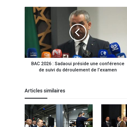
B
A
C
2
0
2
6
:
S
BAC 2026 : Sadaoui préside une conférence
a
de suivi du déroulement de l’examen
d
a
o
u
Articles similaires
i
p
r
é
s
i