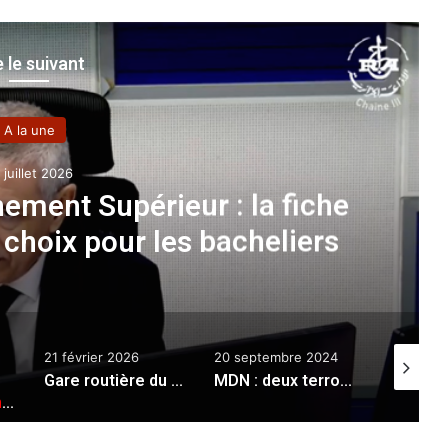
e le suivant
A la une
5 mai 2022
Pharmacie
:
tenariats entre les laboratoires
ceutiques et l’université
20 septembre 2024
31 août 2025
17 févr
Gare routière du Caroubier à Alger : le CRA ouvre le plus grand restaurant d’iftar
MDN : deux terroristes abattus à Tébessa
Moteur à Hydrogène : l’Algérie passe de la théorie à la pratique