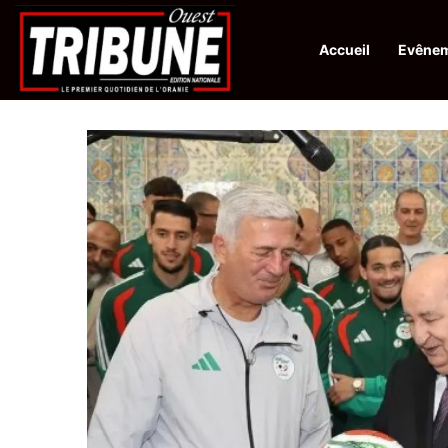
Accueil
Evêne
Infos en Direct:
Protection de la ville sainte d’El-Qods : l’Algérie ap