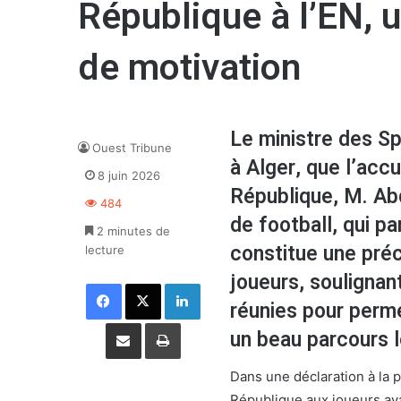
République à l’EN, 
de motivation
Le ministre des Sp
Ouest Tribune
à Alger, que l’accu
8 juin 2026
République, M. Ab
484
de football, qui p
2 minutes de
constitue une préc
lecture
joueurs, soulignan
Facebook
X
Linkedin
réunies pour perme
Partager par email
Imprimer
un beau parcours 
Dans une déclaration à la p
République aux joueurs ava