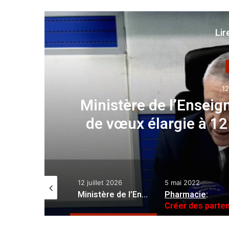
Lir
la fiche
cheliers
Créer des par
pharma
12 juillet 2026
5 mai 2022
21 février 2026
Ministère de l’Enseignement Supérieur : la fiche de vœux élargie à 12 choix pour les bacheliers
Pharmacie
:
Créer des partenariats entre les laboratoires pharmaceutiques et l’université