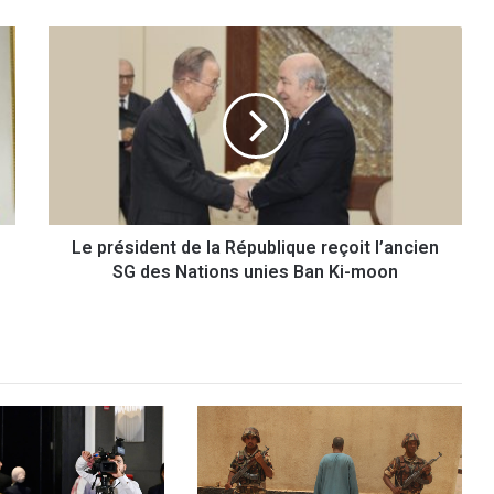
L
e
p
r
é
s
i
d
e
Le président de la République reçoit l’ancien
n
SG des Nations unies Ban Ki-moon
t
d
e
l
a
R
é
p
u
b