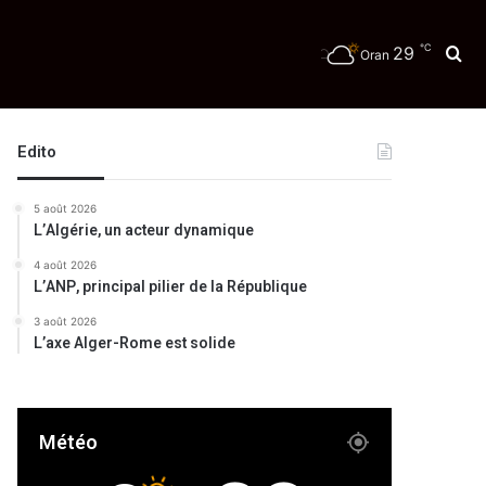
℃
29
Re
Oran
Edito
5 août 2026
L’Algérie, un acteur dynamique
4 août 2026
L’ANP, principal pilier de la République
3 août 2026
L’axe Alger-Rome est solide
Météo