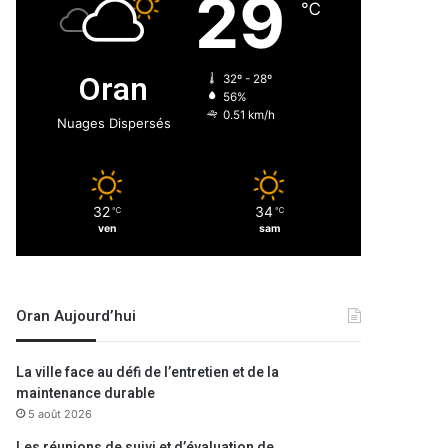
29
℃
Oran
32º - 28º
56%
0.51 km/h
Nuages Dispersés
32
34
℃
℃
ven
sam
Oran Aujourd’hui
La ville face au défi de l’entretien et de la
maintenance durable
5 août 2026
Les réunions de suivi et d’évaluation de