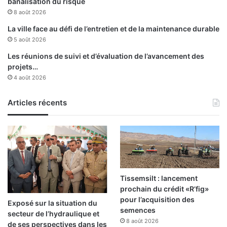
banalisation du risque
e
H
8 août 2026
m
a
e
z
La ville face au défi de l’entretien et de la maintenance durable
n
i
5 août 2026
t
m
Les réunions de suivi et d’évaluation de l’avancement des
s
,
projets…
s
o
4 août 2026
c
p
o
é
l
Articles récents
r
a
é
i
d
r
’
e
u
s
r
g
e
Tissemsilt : lancement
n
prochain du crédit «R’fig»
c
pour l’acquisition des
Exposé sur la situation du
e
semences
secteur de l’hydraulique et
8 août 2026
de ses perspectives dans les