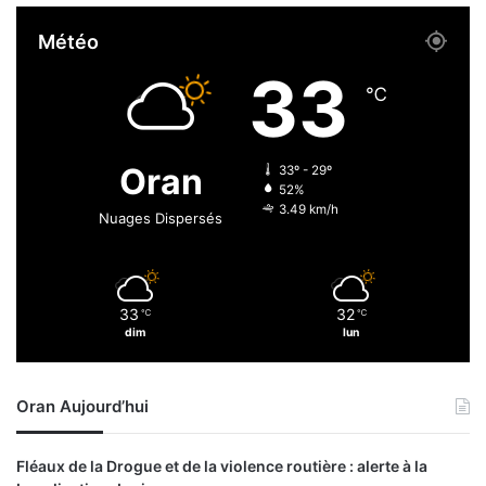
v
n
Météo
r
t
e
é
33
r
d
℃
à
e
t
l
e
’
Oran
33º - 29º
m
a
52%
p
r
3.49 km/h
Nuages Dispersés
s
t
l
i
e
s
s
t
33
32
é
℃
℃
e
dim
lun
t
M
a
o
b
h
Oran Aujourd’hui
l
a
i
m
s
e
Fléaux de la Drogue et de la violence routière : alerte à la
s
d