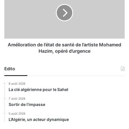
’
é
H
l
a
i
b
o
i
r
t
a
a
t
t
i
Amélioration de l’état de santé de l’artiste Mohamed
m
o
Hazim, opéré d’urgence
o
n
b
d
i
e
Edito
l
l
i
’
8 août 2026
s
é
La clé algérienne pour le Sahel
é
t
p
a
7 août 2026
o
Sortir de l’impasse
t
u
d
5 août 2026
r
e
L’Algérie, un acteur dynamique
l
s
i
a