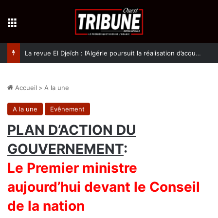
Menu
La revue El Djeïch : l’Algérie poursuit la réalisation d’acquis qualitatifs et historiques dans un climat de sécurité et de stabilité
Accueil
>
A la une
A la une
Evênement
PLAN D’ACTION DU
GOUVERNEMENT
:
Le Premier ministre
aujourd’hui devant le Conseil
de la nation