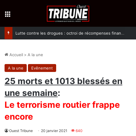
Menu
Lutte contre les drogues : octroi de récompenses financières aux dénonciateurs de trafiquants
Accueil
>
A la une
A la une
Evênement
25 morts et 1013 blessés en
une semaine
:
Le terrorisme routier frappe
encore
Ouest Tribune
20 janvier 2021
640