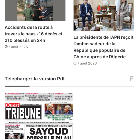
p
r
e
s
Accidents de la route à
c
travers le pays : 16 décès et
r
La présidente de l’APN reçoit
210 blessés en 24h
i
l’ambassadeur de la
7 août 2026
t
République populaire de
s
Chine auprès de l’Algérie
7 août 2026
Téléchargez la version Pdf