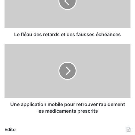
é
a
u
d
e
s
Le fléau des retards et des fausses échéances
r
e
U
t
n
a
e
r
a
d
p
s
p
e
l
t
i
d
c
e
a
Une application mobile pour retrouver rapidement
s
t
les médicaments prescrits
f
i
a
o
u
n
Edito
s