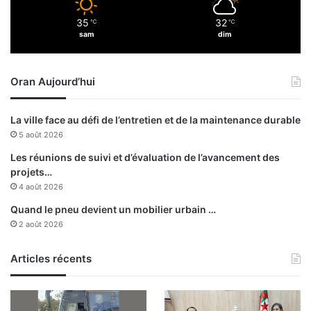
i
35
32
℃
℃
d
sam
dim
e
m
e
Oran Aujourd’hui
n
t
l
La ville face au défi de l’entretien et de la maintenance durable
e
5 août 2026
s
m
Les réunions de suivi et d’évaluation de l’avancement des
é
projets…
d
4 août 2026
i
Quand le pneu devient un mobilier urbain …
c
2 août 2026
a
m
Articles récents
e
n
t
s