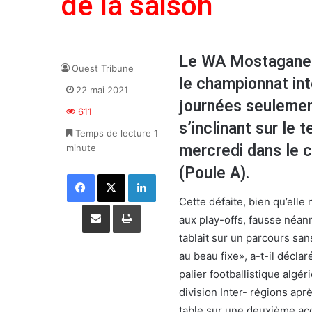
de la saison
Le WA Mostaganem
Ouest Tribune
le championnat int
22 mai 2021
journées seulement
611
s’inclinant sur le 
Temps de lecture 1
mercredi dans le 
minute
(Poule A).
Facebook
X
Linkedin
Cette défaite, bien qu’elle
Partager par email
Imprimer
aux play-offs, fausse néan
tablait sur un parcours sa
au beau fixe», a-t-il décl
palier footballistique algé
division Inter- régions apr
table sur une deuxième acc