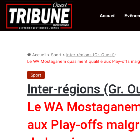
Accueil
Evêne
Infos en Direct:
Lutte contre les drogues : octroi de récompenses 
Accueil
>
Sport
>
Inter-régions (Gr. Ouest)
:
Le WA Mostaganem quasiment qualifié aux Play-offs malgr
Sport
Inter-régions (Gr. O
Le WA Mostaganem 
aux Play-offs malgr