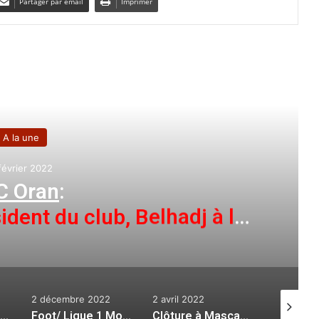
Partager par email
Imprimer
e le suivant
A la une
février 2022
C Oran
:
dent du club, Belhadj à la
section football
2 décembre 2022
2 avril 2022
2 novemb
Qualif. Mondial-2026 (Gr. G/9e journée) : l’équipe nationale entame sa préparation en prévision du match face à la Somalie
Foot/ Ligue 1 Mobilis (mise à jour)
:
Clôture à Mascara de championnat nationale du Kempo