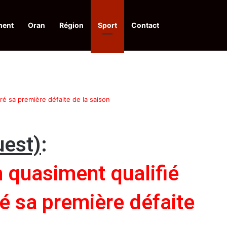
ment
Oran
Région
Sport
Contact
financières aux dénonciateurs de trafiquants
é sa première défaite de la saison
uest)
:
quasiment qualifié
é sa première défaite