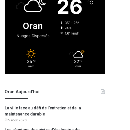
26
℃
Oran
35º - 26º
74%
1.61 km/h
Nuages Dispersés
35
32
℃
℃
sam
dim
Oran Aujourd’hui
La ville face au défi de l’entretien et de la
maintenance durable
5 août 2026
Les réunions de suivi et d’évaluation de