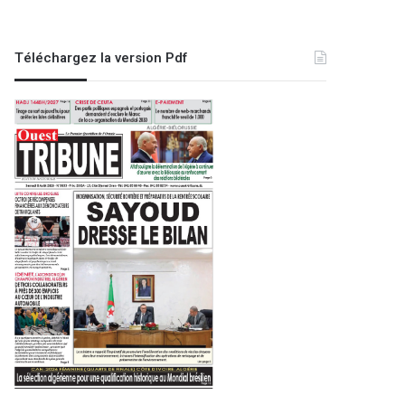
Téléchargez la version Pdf
Sport
7 octobre 2025
Qualif. Mondial-2026 (Gr. G/9e 
nationale entame sa préparati
match face à la S
re 2025
16 octobre 2022
5 juin 2024
Championnat d’Algérie de saut d’obstacles : le cadet Boudjellal Iyad et le junior Bencheikh Aymen sacrés à Tipaza
:
LIGUE DES CHAMPIONS (2E TOUR PRÉLIMINAIRE - RETOUR)
Cyclisme/Tour du Cameroun (4e étape) : victoire de Ayoub Sahiri