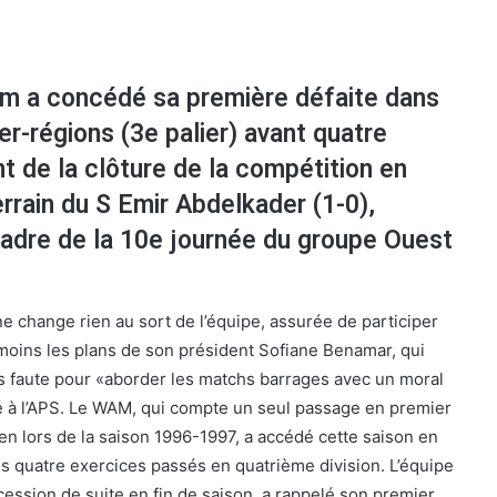
 a concédé sa première défaite dans
er-régions (3e palier) avant quatre
 de la clôture de la compétition en
terrain du S Emir Abdelkader (1-0),
cadre de la 10e journée du groupe Ouest
 ne change rien au sort de l’équipe, assurée de participer
moins les plans de son président Sofiane Benamar, qui
ns faute pour «aborder les matchs barrages avec un moral
aré à l’APS. Le WAM, qui compte un seul passage en premier
rien lors de la saison 1996-1997, a accédé cette saison en
ès quatre exercices passés en quatrième division. L’équipe
ession de suite en fin de saison, a rappelé son premier