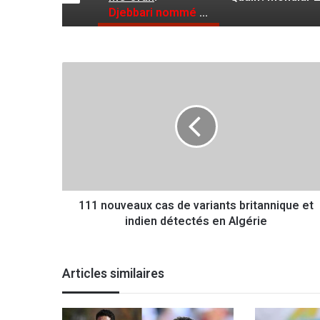
Djebbari nommé président du club, Belhadj à la tête de la section football
1
1
1
n
o
u
v
e
a
111 nouveaux cas de variants britannique et
u
indien détectés en Algérie
x
c
a
s
Articles similaires
d
e
v