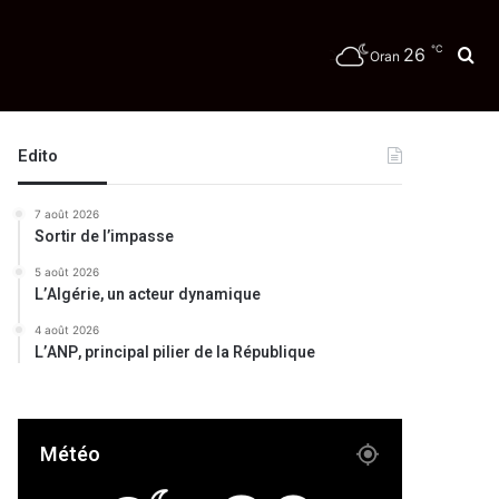
℃
26
Re
Oran
Edito
7 août 2026
Sortir de l’impasse
5 août 2026
L’Algérie, un acteur dynamique
4 août 2026
L’ANP, principal pilier de la République
Météo