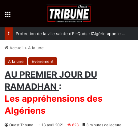
Menu
Protection de la ville sainte d’El-Qods : l’Algérie appelle à une action collective
Accueil
>
A la une
A la une
Evênement
AU PREMIER JOUR DU
RAMADHAN
:
Les appréhensions des
Algériens
Ouest Tribune
13 avril 2021
623
3 minutes de lecture