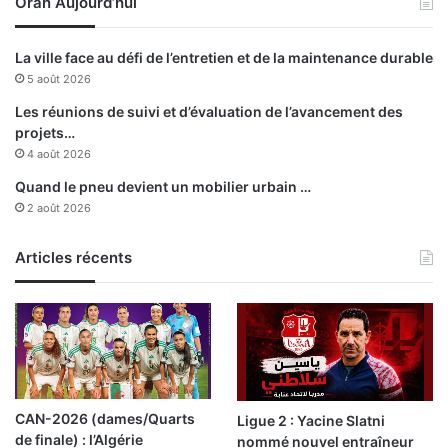
Oran Aujourd’hui
a
r
c
La ville face au défi de l’entretien et de la maintenance durable
h
5 août 2026
i
e
Les réunions de suivi et d’évaluation de l’avancement des
e
projets…
t
4 août 2026
l
Quand le pneu devient un mobilier urbain …
e
2 août 2026
n
o
Articles récents
n
-
d
r
o
i
t
CAN-2026 (dames/Quarts
Ligue 2 : Yacine Slatni
de finale) : l’Algérie
nommé nouvel entraîneur