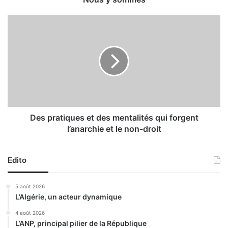
s
D
e
s
p
r
a
t
i
q
u
Des pratiques et des mentalités qui forgent
e
l’anarchie et le non-droit
s
e
t
Edito
d
e
5 août 2026
s
L’Algérie, un acteur dynamique
m
e
4 août 2026
L’ANP, principal pilier de la République
n