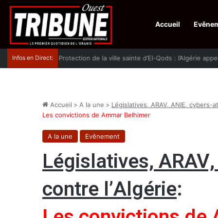
Accueil
Evêne
Infos en Direct:
Protection de la ville sainte d’El-Qods : l’Algérie ap
Accueil
>
A la une
>
Législatives, ARAV, ANIE, cybers-at
Les convictions de Ammar Belhimer
A la une
Evênement
Législatives, ARAV,
contre l’Algérie
:
Les convictions de