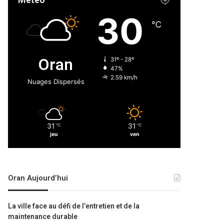
Météo
30
℃
Oran
31º - 28º
47%
2.59 km/h
Nuages Dispersés
31
31
℃
℃
jeu
ven
Oran Aujourd’hui
La ville face au défi de l’entretien et de la
maintenance durable