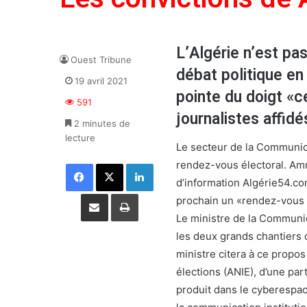
L’Algérie n’est pas
Ouest Tribune
débat politique en
19 avril 2021
pointe du doigt «c
591
journalistes affid
2 minutes de
lecture
Le secteur de la Communica
rendez-vous électoral. Amm
Facebook
X
Linkedin
d’information Algérie54.com
Partager par email
Imprimer
prochain un «rendez-vous m
Le ministre de la Communi
les deux grands chantiers q
ministre citera à ce propo
élections (ANIE), d’une part
produit dans le cyberespace