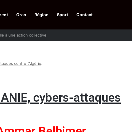
ment
Oran
Région
Sport
Contact
pelle à une action collective
taques contre l’Algérie
:
 ANIE, cybers-attaques
 Ammar Belhimer