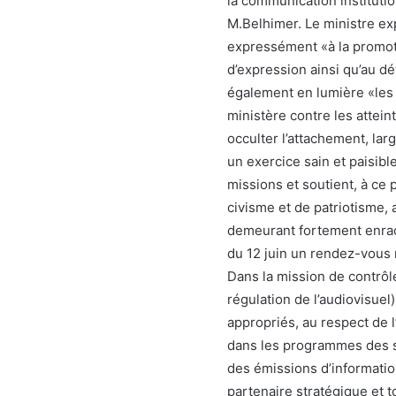
la communication instituti
M.Belhimer. Le ministre e
expressément «à la promotio
d’expression ainsi qu’au 
également en lumière «les 
ministère contre les attei
occulter l’attachement, lar
un exercice sain et paisibl
missions et soutient, à ce 
civisme et de patriotisme,
demeurant fortement enrac
du 12 juin un rendez-vous 
Dans la mission de contrôle
régulation de l’audiovisuel
appropriés, au respect de l
dans les programmes des se
des émissions d’information
partenaire stratégique et 