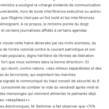
 le ministre a souligné la «charge évidente de communication
uveraineté, hors de toute interférence exécutive ou autre».
que l’Algérie n’est pas un îlot isolé et les interférences
témoignent. A ce propos, le ministre pointe du doigt
et certains journalistes affidés à certains agendas
e «toute cette haine déversée par les trolls sionistes, du
 de l’ordre colonial contre le courant patriotique et son
nale populaire, digne héritière de l’Armée de libération
ur fort que nous sommes dans la bonne direction». Et
 qui réunit, contre-nature, +des milieux séparatistes et des
s du terrorisme, qui exploitent les marches
 signalé le communiqué du Haut conseil de sécurité du 6
art consommé de combler le vide du vendredi après-midi et
es mensonges qui viennent alimenter le palmarès déjà
des +deepfakes+».
ites électroniques, M. Belhimer a fait observer que «70%