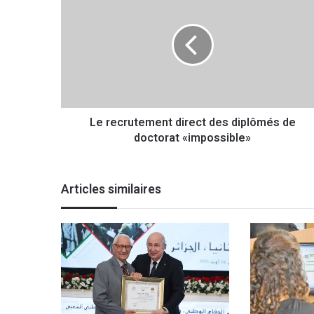
e
r
e
c
r
u
t
e
Le recrutement direct des diplômés de
m
doctorat «impossible»
e
n
t
d
Articles similaires
i
r
e
c
t
d
e
s
d