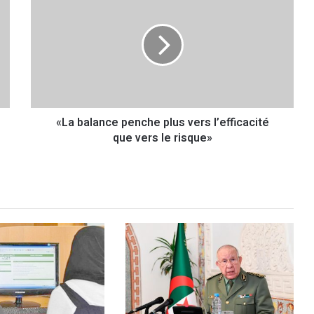
L
a
b
a
l
a
n
c
«La balance penche plus vers l’efficacité
e
que vers le risque»
p
e
n
c
h
e
p
l
u
s
v
e
r