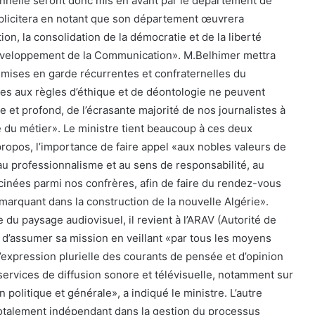
onnelle seront donc mis en avant par le département de
xplicitera en notant que son département œuvrera
n, la consolidation de la démocratie et de la liberté
développement de la Communication». M.Belhimer mettra
mises en garde récurrentes et confraternelles du
ntes aux règles d’éthique et de déontologie ne peuvent
ge et profond, de l’écrasante majorité de nos journalistes à
e du métier». Le ministre tient beaucoup à ces deux
propos, l’importance de faire appel «aux nobles valeurs de
 au professionnalisme et au sens de responsabilité, au
inées parmi nos confrères, afin de faire du rendez-vous
marquant dans la construction de la nouvelle Algérie».
 du paysage audiovisuel, il revient à l’ARAV (Autorité de
) d’assumer sa mission en veillant «par tous les moyens
’expression plurielle des courants de pensée et d’opinion
rvices de diffusion sonore et télévisuelle, notamment sur
 politique et générale», a indiqué le ministre. L’autre
totalement indépendant dans la gestion du processus