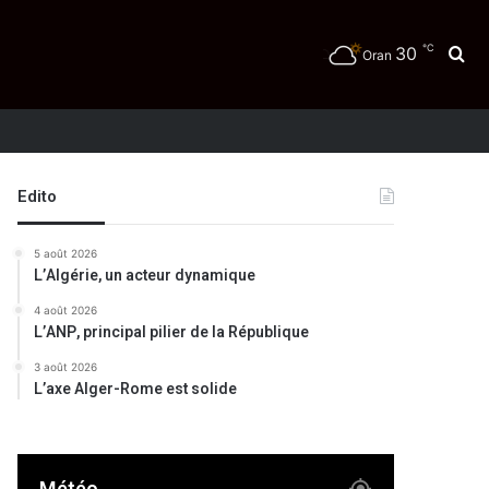
℃
30
Re
Oran
Edito
5 août 2026
L’Algérie, un acteur dynamique
4 août 2026
L’ANP, principal pilier de la République
3 août 2026
L’axe Alger-Rome est solide