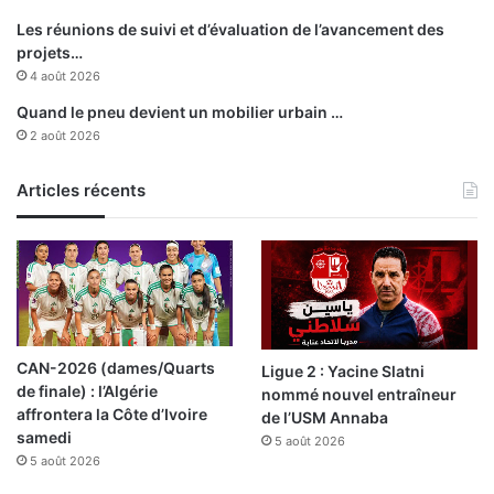
b
i
Les réunions de suivi et d’évaluation de l’avancement des
l
projets…
i
4 août 2026
s
Quand le pneu devient un mobilier urbain …
a
2 août 2026
t
i
Articles récents
o
n
CAN-2026 (dames/Quarts
Ligue 2 : Yacine Slatni
de finale) : l’Algérie
nommé nouvel entraîneur
affrontera la Côte d’Ivoire
de l’USM Annaba
samedi
5 août 2026
5 août 2026