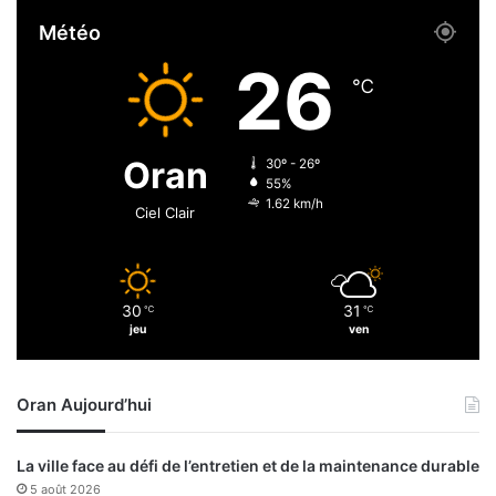
n
Météo
c
e
26
u
℃
n
e
c
Oran
30º - 26º
a
55%
m
1.62 km/h
Ciel Clair
p
a
g
n
30
31
℃
℃
e
jeu
ven
d
e
s
Oran Aujourd’hui
e
n
s
La ville face au défi de l’entretien et de la maintenance durable
i
5 août 2026