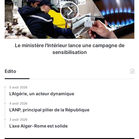
e
i
t
n
s
i
c
s
i
t
e
è
n
r
Le ministère l'Intérieur lance une campagne de
c
e
sensibilisation
e
l
'
I
Edito
n
t
5 août 2026
é
L’Algérie, un acteur dynamique
r
i
4 août 2026
L’ANP, principal pilier de la République
e
u
3 août 2026
r
L’axe Alger-Rome est solide
l
a