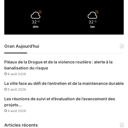
s
o
o
i
u
r
32
32
n
℃
℃
e
dim
lun
i
n
a
t
Oran Aujourd’hui
i
o
n
Fléaux de la Drogue et de la violence routière : alerte à la
a
banalisation du risque
l
8 août 2026
La ville face au défi de l’entretien et de la maintenance durable
5 août 2026
Les réunions de suivi et d’évaluation de l’avancement des
projets…
4 août 2026
Articles récents