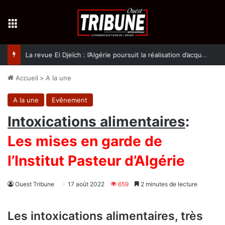
Menu
La revue El Djeïch : l’Algérie poursuit la réalisation d’acquis qualitatifs et historiques dans un climat de sécurité et de stabilité
Accueil
>
A la une
A la une
Evênement
Intoxications alimentaires
:
Les mises en garde de
l’Institut Pasteur d’Algérie
Ouest Tribune
17 août 2022
659
2 minutes de lecture
Les intoxications alimentaires, très