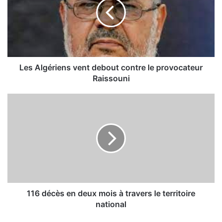
A
l
g
é
r
i
e
Les Algériens vent debout contre le provocateur
n
Raissouni
s
v
1
e
1
n
6
t
d
d
é
e
c
b
è
o
s
u
e
t
n
116 décès en deux mois à travers le territoire
c
d
national
o
e