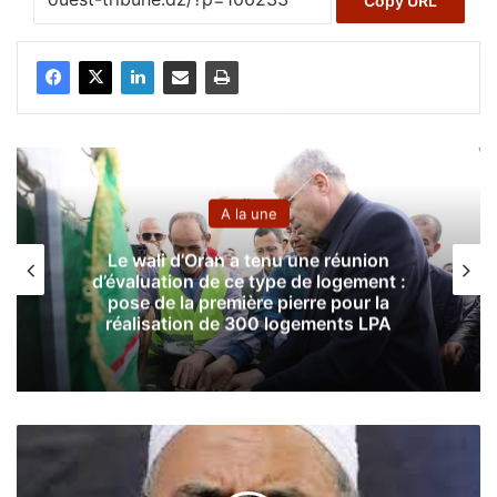
Copy URL
A la une
Le wali d’Oran a tenu une réunion
d’évaluation de ce type de logement :
pose de la première pierre pour la
réalisation de 300 logements LPA
L
e
s