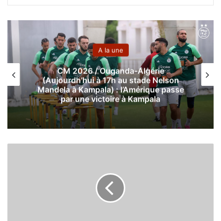
A la une
CM 2026 / Ouganda-Algérie
(Aujourdh’hui à 17h au stade Nelson
Mandela à Kampala) : l’Amérique passe
par une victoire à Kampala
L
’
A
l
g
é
r