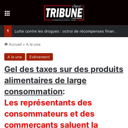
Menu
Lutte contre les drogues : octroi de récompenses financières aux dénonciateurs de trafiquants
Accueil
>
A la une
A la une
Evênement
Gel des taxes sur des produits
alimentaires de large
consommation
:
Les représentants des
consommateurs et des
commerçants saluent la