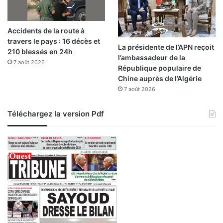
l
e
s
Accidents de la route à
d
travers le pays : 16 décès et
é
La présidente de l’APN reçoit
210 blessés en 24h
b
l’ambassadeur de la
7 août 2026
a
République populaire de
t
Chine auprès de l’Algérie
s
7 août 2026
,
T
Téléchargez la version Pdf
é
g
h
a
l
i
m
e
t
s
’