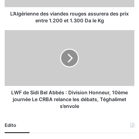
i
e
n
L’Algérienne des viandes rouges assurera des prix
n
entre 1.200 et 1.300 Da le Kg
e
d
L
e
W
s
F
v
d
i
e
a
S
n
i
d
d
e
i
s
B
LWF de Sidi Bel Abbés : Division Honneur, 10ème
r
e
journée Le CRBA relance les débats, Téghalimet
o
l
s’envole
u
A
g
b
e
b
Edito
s
é
a
s