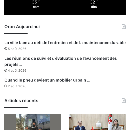
35
32
2
℃
℃
e
sam
dim
0
j
0
o
e
u
Oran Aujourd’hui
t
r
1
n
.
é
La ville face au défi de l’entretien et de la maintenance durable
3
e
5 août 2026
0
L
0
e
Les réunions de suivi et d’évaluation de l’avancement des
D
C
projets…
a
R
4 août 2026
l
B
Quand le pneu devient un mobilier urbain …
e
A
2 août 2026
K
r
g
e
l
Articles récents
a
n
c
e