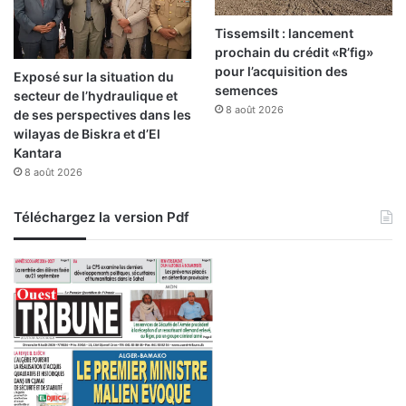
s
c
Tissemsilt : lancement
r
prochain du crédit «R’fig»
i
pour l’acquisition des
Exposé sur la situation du
p
semences
secteur de l’hydraulique et
t
8 août 2026
de ses perspectives dans les
i
wilayas de Biskra et d’El
o
Kantara
n
8 août 2026
s
Téléchargez la version Pdf