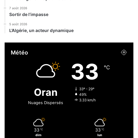
e
o
v
i
7 août 2026
é
Sortir de l’impasse
n
s
t
5 août 2026
s
L’Algérie, un acteur dynamique
d
e
v
Météo
a
c
33
c
℃
i
n
a
Oran
33º - 29º
t
49%
i
3.33 km/h
Nuages Dispersés
o
n
a
n
33
33
℃
℃
t
dim
lun
i