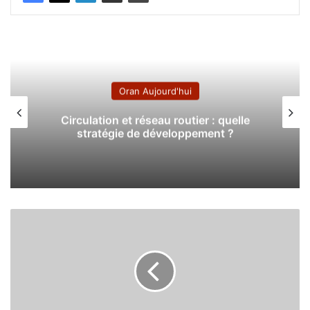
Oran Aujourd'hui
Circulation et réseau routier : quelle
stratégie de développement ?
L
e
s
t
r
a
v