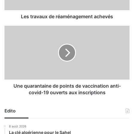
a
u
x
Les travaux de réaménagement achevés
d
e
U
r
n
é
e
a
q
m
u
é
a
n
r
a
a
g
n
e
t
Une quarantaine de points de vaccination anti-
m
a
covid-19 ouverts aux inscriptions
e
i
n
n
t
e
Edito
a
d
c
e
8 août 2026
h
p
La clé algérienne pour le Sahel