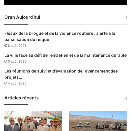
-
c
Oran Aujourd’hui
o
v
i
Fléaux de la Drogue et de la violence routière : alerte à la
d
banalisation du risque
-
8 août 2026
1
9
La ville face au défi de l’entretien et de la maintenance durable
o
5 août 2026
u
Les réunions de suivi et d’évaluation de l’avancement des
v
projets…
e
4 août 2026
r
t
Articles récents
s
a
u
x
i
n