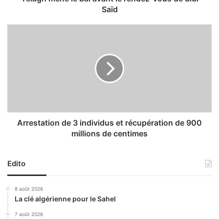
l
Saïd
e
b
A
a
r
l
r
a
e
v
s
a
t
n
a
t
t
l
i
e
o
Arrestation de 3 individus et récupération de 900
r
n
millions de centimes
e
d
n
e
d
3
Edito
e
i
z
n
8 août 2026
-
d
La clé algérienne pour le Sahel
v
i
o
v
7 août 2026