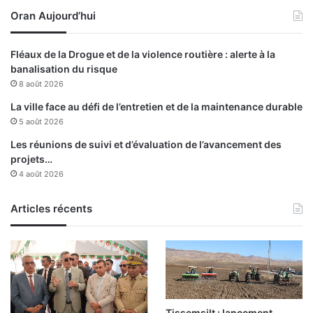
9
Oran Aujourd’hui
0
0
m
Fléaux de la Drogue et de la violence routière : alerte à la
i
banalisation du risque
l
8 août 2026
l
i
La ville face au défi de l’entretien et de la maintenance durable
o
5 août 2026
n
Les réunions de suivi et d’évaluation de l’avancement des
s
projets…
d
4 août 2026
e
c
Articles récents
e
n
t
i
m
e
s
Tissemsilt : lancement