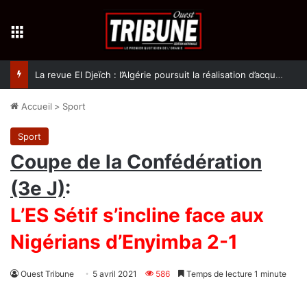
Menu
La revue El Djeïch : l’Algérie poursuit la réalisation d’acquis qualitatifs et historiques dans un climat de sécurité et de stabilité
Accueil
>
Sport
Sport
Coupe de la Confédération
(3e J)
:
L’ES Sétif s’incline face aux
Nigérians d’Enyimba 2-1
Ouest Tribune
5 avril 2021
586
Temps de lecture 1 minute