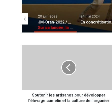
 mai 2022
20 juin 2022
24 mai 2024
Développement des projets gaziers et d’hydrogène vert
JM-Oran-2022 / Judo
:
:
En concrétisation de la vision st
ach signe un mémorandum d’entente avec Eni
Sur sa lancée, la sélection algérienne voit grand
S
o
u
t
e
n
i
r
l
Soutenir les artisanes pour développer
e
l’élevage camelin et la culture de l’arganier
s
a
r