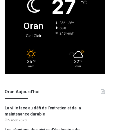
27
℃
Oran
35º - 26º
68%
2.13 km/h
Ciel Clair
35
32
℃
℃
sam
dim
Oran Aujourd’hui
La ville face au défi de l’entretien et de la
maintenance durable
5 août 2026
Les réunions de suivi et d’évaluation de