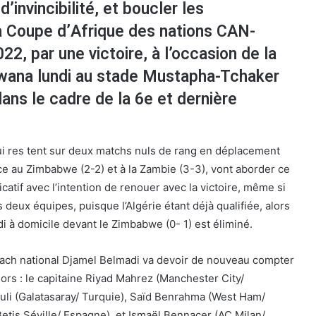
d’invincibilité, et boucler les
la Coupe d’Afrique des nations CAN-
2, par une victoire, à l’occasion de la
wana lundi au stade Mustapha-Tchaker
dans le cadre de la 6e et dernière
ui res tent sur deux matchs nuls de rang en déplacement
ace au Zimbabwe (2-2) et à la Zambie (3-3), vont aborder ce
catif avec l’intention de renouer avec la victoire, même si
s deux équipes, puisque l’Algérie étant déjà qualifiée, alors
i à domicile devant le Zimbabwe (0- 1) est éliminé.
oach national Djamel Belmadi va devoir de nouveau compter
ors : le capitaine Riyad Mahrez (Manchester City/
uli (Galatasaray/ Turquie), Saïd Benrahma (West Ham/
Betis Séville/ Espagne), et Ismaël Bennacer (AC Milan/