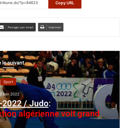
Copy URL
Partager par email
Imprimer
e le suivant
Sport
0 juin 2022
-2022 / Judo
:
ction algérienne voit grand