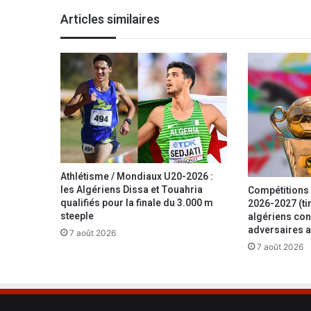
t
Articles similaires
i
s
a
n
e
s
p
o
u
r
d
Athlétisme / Mondiaux U20-2026 :
é
les Algériens Dissa et Touahria
Compétitions 
v
qualifiés pour la finale du 3.000 m
2026-2027 (tir
e
steeple
algériens con
adversaires a
l
7 août 2026
o
7 août 2026
p
p
e
r