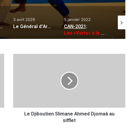
3 avril 2026
5 janvier 2022
19 mai 20
ratégique du Président de la République: création d’un grand groupe public de construction ferroviaire
Le Général d’Armée Saïd Chanegriha préside les travaux de la 19e session du Conseil d’Orientation de l’Ecole Supérieure de Guerre (MDN)
CAN-2021
:
Les «Verts» à la conquête d’une troisième étoile
L
e
D
j
i
b
o
u
t
Le Djiboutien Slimane Ahmed Djomaâ au
i
sifflet
e
n
S