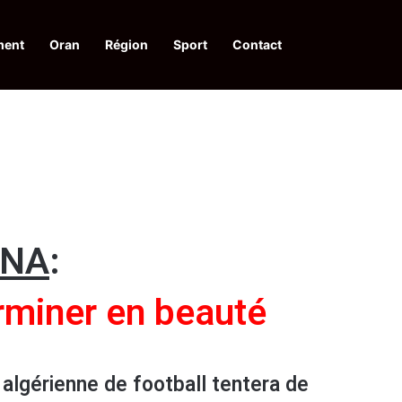
ment
Oran
Région
Sport
Contact
financières aux dénonciateurs de trafiquants
ANA
:
rminer en beauté
 algérienne de football tentera de