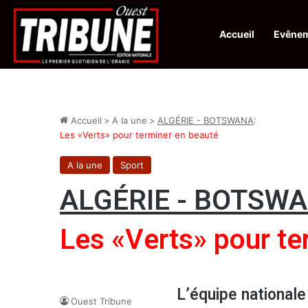
Accueil
Evêne
Infos en Direct:
Lutte contre les drogues : octroi de récompenses 
Accueil
>
A la une
>
ALGÉRIE - BOTSWANA
:
Les «Verts» pour terminer en beauté
A la une
Sport
ALGÉRIE - BOTSW
Les «Verts» pour te
L’équipe nationale
Ouest Tribune