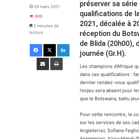
préserver sa série 
29 mars 2021
qualifications de 
699
2021, décalée à 202
2 minutes de
réception du Bots
lecture
de Blida (20h00), 
Facebook
X
Linkedin
journée (Gr.H).
Partager par email
Imprimer
Les champions d’Afrique q
dans ces qualifications : f
dernier rendez-vous qualifi
l’enjeu sera absent pour le
que le Botswana, battu jeud
Pour cette rencontre, le c
sur les services de ses cad
Angleterre), Sofiane Fegho
Angleterre), Aïssa Mandi (