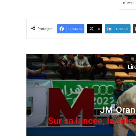
Partager
Facebook
X
Linkedin
Lir
2
JM-Oran
Sur sa lancée, la séle
ec