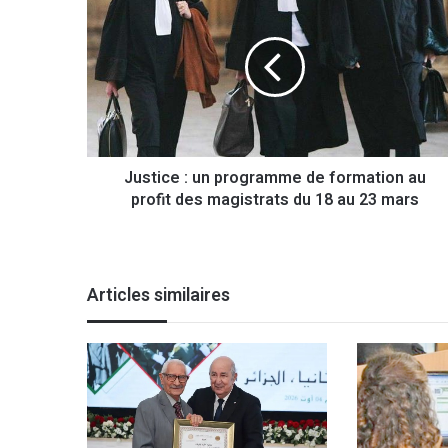
u
s
t
i
c
e
:
u
Justice : un programme de formation au
n
profit des magistrats du 18 au 23 mars
p
r
o
g
r
Articles similaires
a
m
m
e
d
e
f