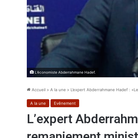
L’économiste Abderrahmane Hadef.
Accueil
>
A la une
>
L’expert Abderrahmane Hadef : «Le 
A la une
Evênement
L’expert Abderrahm
remaniement ministé