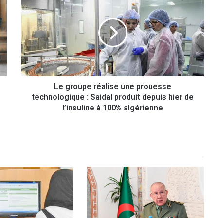
e
g
r
o
u
p
e
r
Le groupe réalise une prouesse
é
technologique : Saidal produit depuis hier de
a
l
l’insuline à 100% algérienne
i
s
e
u
n
e
p
r
o
u