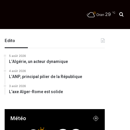
℃
29
Re
Oran
Edito
5 août 2026
L’Algérie, un acteur dynamique
4 août 2026
L’ANP, principal pilier de la République
3 août 2026
L’axe Alger-Rome est solide
Météo