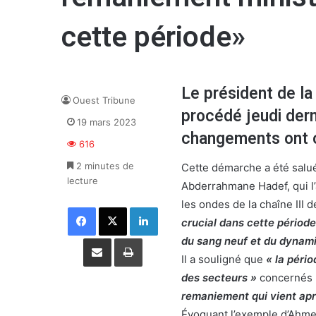
cette période»
Le président de l
Ouest Tribune
procédé jeudi dern
19 mars 2023
changements ont c
616
2 minutes de
Cette démarche a été salué
lecture
Abderrahmane Hadef, qui l’
les ondes de la chaîne III d
Facebook
X
Linkedin
crucial dans cette période.
Partager par email
Imprimer
du sang neuf et du dynami
Il a souligné que
« la péri
des secteurs »
concernés p
remaniement qui vient aprè
Évoquant l’exemple d’Ahmed 