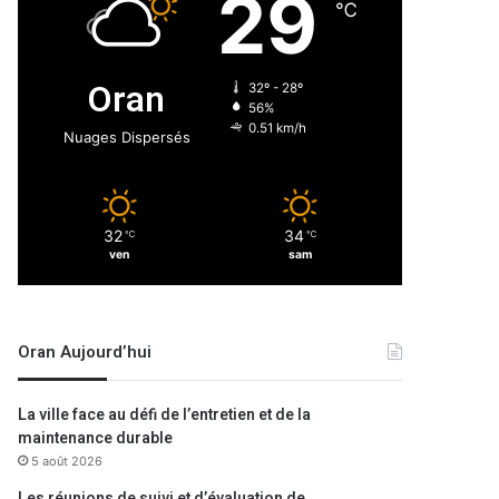
29
℃
Oran
32º - 28º
56%
0.51 km/h
Nuages Dispersés
32
34
℃
℃
ven
sam
Oran Aujourd’hui
La ville face au défi de l’entretien et de la
maintenance durable
5 août 2026
Les réunions de suivi et d’évaluation de