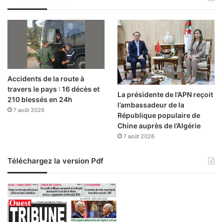
i
o
n
d
e
l
a
Accidents de la route à
C
travers le pays : 16 décès et
A
La présidente de l’APN reçoit
210 blessés en 24h
N
l’ambassadeur de la
7 août 2026
-
République populaire de
2
Chine auprès de l’Algérie
0
7 août 2026
2
5
Téléchargez la version Pdf
»