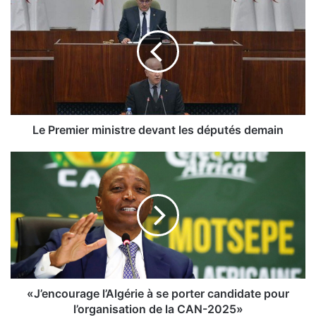
e
P
r
e
m
i
e
r
m
Le Premier ministre devant les députés demain
i
n
«
i
J
s
’
t
e
r
n
e
c
d
o
e
u
v
r
a
a
«J’encourage l’Algérie à se porter candidate pour
n
g
l’organisation de la CAN-2025»