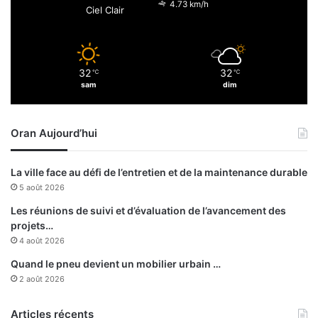
n
4.73 km/h
Ciel Clair
d
i
d
a
32
32
℃
℃
t
sam
dim
e
p
o
Oran Aujourd’hui
u
r
l
La ville face au défi de l’entretien et de la maintenance durable
’
5 août 2026
o
r
Les réunions de suivi et d’évaluation de l’avancement des
g
projets…
a
4 août 2026
n
Quand le pneu devient un mobilier urbain …
i
2 août 2026
s
a
Articles récents
t