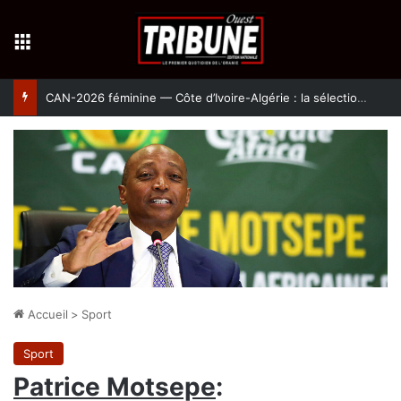
Menu
CAN-2026 féminine — Côte d’Ivoire-Algérie : la sélection algérienne pour une qualification historique au Mondial brésilien
Accueil
>
Sport
Sport
Patrice Motsepe
: