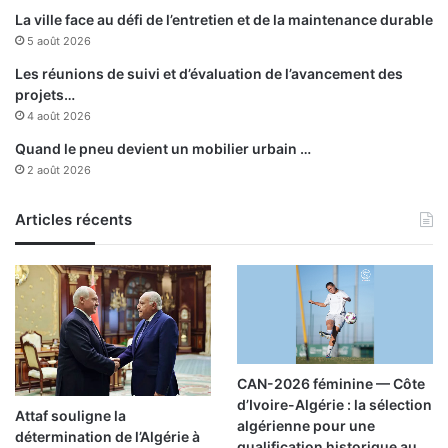
m
La ville face au défi de l’entretien et de la maintenance durable
é
5 août 2026
s
p
Les réunions de suivi et d’évaluation de l’avancement des
s
projets…
y
4 août 2026
c
Quand le pneu devient un mobilier urbain …
h
2 août 2026
o
t
Articles récents
r
o
p
e
s
CAN-2026 féminine — Côte
d’Ivoire-Algérie : la sélection
Attaf souligne la
algérienne pour une
détermination de l’Algérie à
qualification historique au