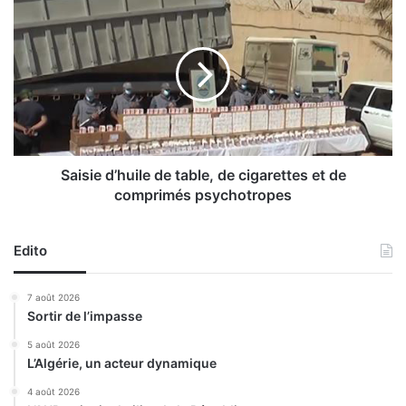
n
S
i
a
t
i
e
s
n
i
p
e
r
d
é
’
s
h
e
u
Saisie d’huile de table, de cigarettes et de
n
i
comprimés psychotropes
t
l
i
e
e
d
Edito
l
e
p
t
7 août 2026
o
a
Sortir de l’impasse
u
b
r
l
5 août 2026
l
L’Algérie, un acteur dynamique
e
a
,
4 août 2026
1
d