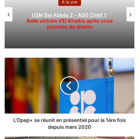
A la une
S
bés 2 – ASO Chlef 1
:
GC Mascara : le cl
e d’El Khadra après onze
complet prépare
nées de disette
L
’
O
p
e
p
+
s
e
r
L’Opep+ se réunit en présentiel pour la 1ère fois
é
depuis mars 2020
u