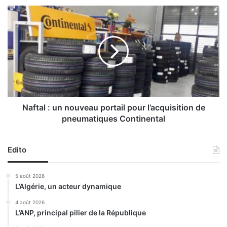
e
N
p
a
r
f
é
t
s
a
i
l
d
:
e
u
n
n
t
n
Naftal : un nouveau portail pour l’acquisition de
d
o
pneumatiques Continental
e
u
l
v
a
e
Edito
R
a
é
u
5 août 2026
p
p
L’Algérie, un acteur dynamique
u
o
b
r
4 août 2026
l
L’ANP, principal pilier de la République
t
i
a