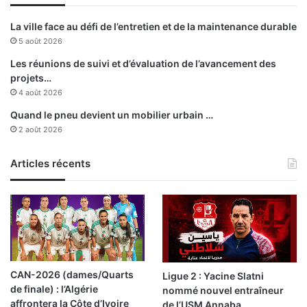
a
p
r
n
La ville face au défi de l’entretien et de la maintenance durable
d
e
5 août 2026
i
u
m
Les réunions de suivi et d’évaluation de l’avancement des
à
a
projets…
t
4 août 2026
l
i
Quand le pneu devient un mobilier urbain …
a
q
2 août 2026
u
c
e
é
Articles récents
s
r
C
é
o
m
n
o
t
n
i
i
n
e
e
CAN-2026 (dames/Quarts
Ligue 2 : Yacine Slatni
d
n
de finale) : l’Algérie
nommé nouvel entraîneur
e
t
affrontera la Côte d’Ivoire
de l’USM Annaba
p