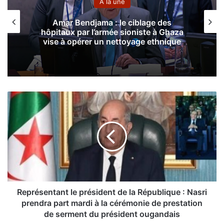
A la une
Visite d’Etat du président mauritanien
:
Alger-Nouakchott : un bel exemple de
coopération
R
e
p
r
é
s
e
n
t
a
Représentant le président de la République : Nasri
n
prendra part mardi à la cérémonie de prestation
t
de serment du président ougandais
l