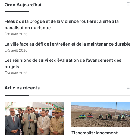
Oran Aujourd’hui
p
c
r
t
é
i
Fléaux de la Drogue et de la violence routière : alerte à la
s
o
banalisation du risque
i
n
8 août 2026
d
s
e
d
La ville face au défi de l’entretien et de la maintenance durable
n
u
5 août 2026
t
m
Les réunions de suivi et d’évaluation de l’avancement des
d
i
projets…
e
n
4 août 2026
l
i
a
s
R
Articles récents
t
é
r
p
e
u
d
b
e
l
l
i
'
q
A
Tissemsilt : lancement