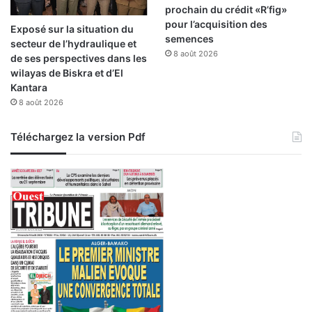
u
g
prochain du crédit «R’fig»
e
r
pour l’acquisition des
Exposé sur la situation du
i
semences
secteur de l’hydraulique et
c
8 août 2026
de ses perspectives dans les
u
wilayas de Biskra et d’El
l
Kantara
t
8 août 2026
u
r
Téléchargez la version Pdf
e