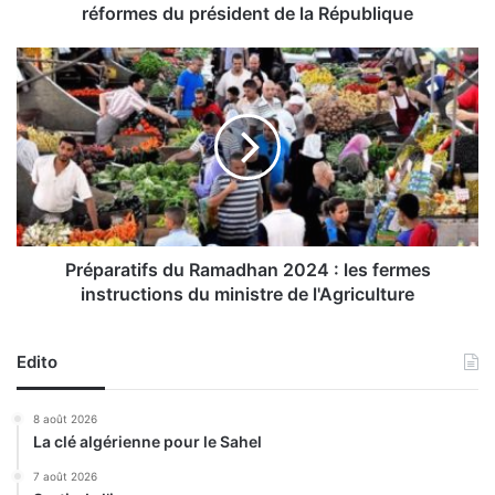
s
réformes du président de la République
c
o
P
n
r
s
é
u
p
l
a
t
r
a
a
t
t
i
i
o
f
Préparatifs du Ramadhan 2024 : les fermes
n
s
instructions du ministre de l'Agriculture
s
d
m
u
e
R
Edito
n
a
é
m
8 août 2026
e
a
La clé algérienne pour le Sahel
s
d
e
h
7 août 2026