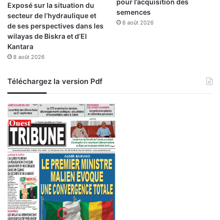
t
pour l’acquisition des
Exposé sur la situation du
n
r
semences
secteur de l’hydraulique et
e
u
8 août 2026
de ses perspectives dans les
o
c
wilayas de Biskra et d’El
p
t
Kantara
t
i
8 août 2026
i
f
o
s
Téléchargez la version Pdf
n
»
s
u
r
l
e
s
a
c
r
e