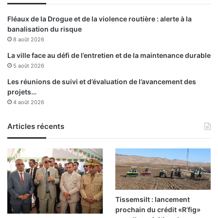
e
R
s
é
Fléaux de la Drogue et de la violence routière : alerte à la
R
p
banalisation du risque
o
u
8 août 2026
u
b
g
l
La ville face au défi de l’entretien et de la maintenance durable
e
i
5 août 2026
e
q
Les réunions de suivi et d’évaluation de l’avancement des
t
u
projets…
N
e
4 août 2026
o
o
i
n
r
Articles récents
t
p
é
r
t
e
é
n
«
n
c
e
o
n
n
Tissemsilt : lancement
t
s
prochain du crédit «R’fig»
u