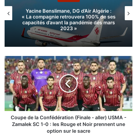
Yacine Benslimane, DG d’Air Algérie :
« La compagnie retrouvera 100% de ses
capacités d’avant la pandémie dès mars
2023 »
C
o
u
p
e
d
e
l
a
C
Coupe de la Confédération (Finale - aller) USMA -
o
Zamalek SC 1-0 : les Rouge et Noir prennent une
n
option sur le sacre
f