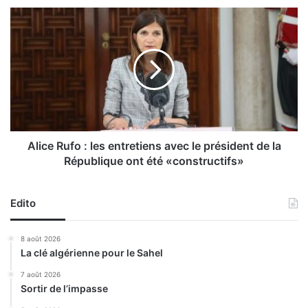
é
A
d
l
é
i
r
c
a
e
t
R
i
u
o
f
n
o
(
:
Alice Rufo : les entretiens avec le président de la
F
l
République ont été «constructifs»
i
e
n
s
a
e
Edito
l
n
e
t
8 août 2026
-
r
La clé algérienne pour le Sahel
a
e
l
t
7 août 2026
l
Sortir de l’impasse
i
e
e