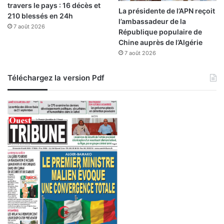
travers le pays : 16 décès et
p
t
La présidente de l’APN reçoit
210 blessés en 24h
h
i
l’ambassadeur de la
o
7 août 2026
è
République populaire de
s
r
Chine auprès de l’Algérie
p
e
7 août 2026
h
d
a
’
Téléchargez la version Pdf
t
A
e
i
n
E
l
B
e
i
d
a