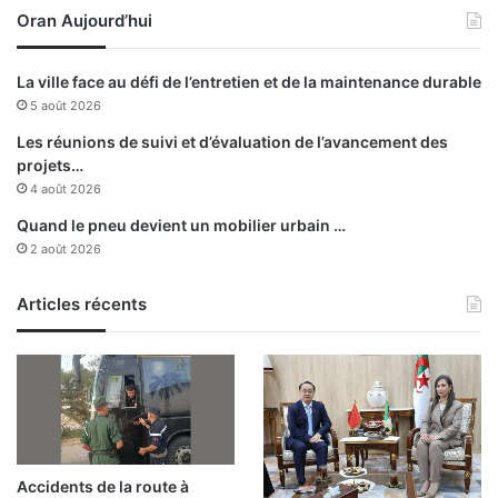
l
Oran Aujourd’hui
g
e
o
k
n
M
La ville face au défi de l’entretien et de la maintenance durable
s
o
5 août 2026
p
r
o
t
Les réunions de suivi et d’évaluation de l’avancement des
u
a
projets…
r
d
4 août 2026
l
h
Quand le pneu devient un mobilier urbain …
e
i
2 août 2026
t
n
r
h
a
Articles récents
u
n
m
s
é
p
a
o
u
r
c
t
i
d
m
Accidents de la route à
e
e