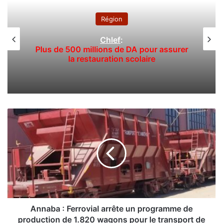
Région
Sidi Bel Abbés : deux ouvriers chutent
d’une vielle bâtisse
A
n
n
a
b
a
:
F
e
r
Annaba : Ferrovial arrête un programme de
r
production de 1.820 wagons pour le transport de