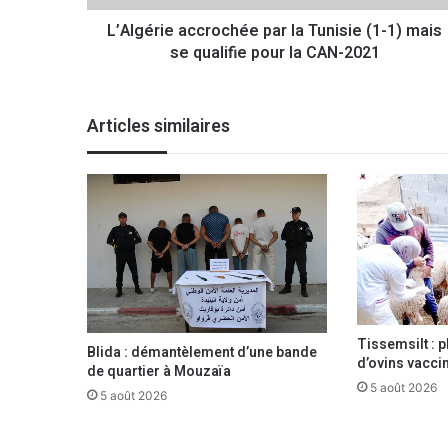
e
L’Algérie accrochée par la Tunisie (1-1) mais
a
se qualifie pour la CAN-2021
c
c
r
o
Articles similaires
c
h
é
e
p
a
r
l
a
T
Tissemsilt : p
u
Blida : démantèlement d’une bande
d’ovins vacci
n
de quartier à Mouzaïa
i
5 août 2026
5 août 2026
s
i