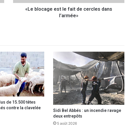
g
«Le blocage est le fait de cercles dans
e
l’armée»
e
s
t
l
e
f
a
i
t
d
e
c
e
r
lus de 15.500 têtes
c
nés contre la clavelée
l
Sidi Bel Abbés : un incendie ravage
e
deux entrepôts
s
5 août 2026
d