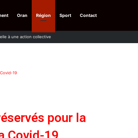
ment
Oran
Région
Sport
Contact
pelle à une action collective
 Covid-19
réservés pour la
la Covid-19