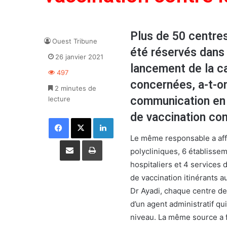
Plus de 50 centres
Ouest Tribune
été réservés dans 
26 janvier 2021
lancement de la c
497
concernées, a-t-o
2 minutes de
communication en c
lecture
de vaccination con
Facebook
X
Linkedin
Le même responsable a affi
Partager par email
Imprimer
polycliniques, 6 établisse
hospitaliers et 4 services 
de vaccination itinérants a
Dr Ayadi, chaque centre de
d’un agent administratif qu
niveau. La même source a fa