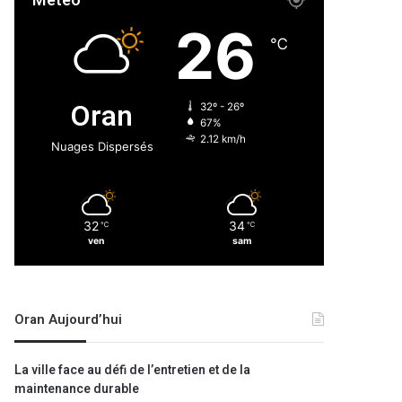
Météo
26
℃
Oran
32º - 26º
67%
2.12 km/h
Nuages Dispersés
32
34
℃
℃
ven
sam
Oran Aujourd’hui
La ville face au défi de l’entretien et de la
maintenance durable