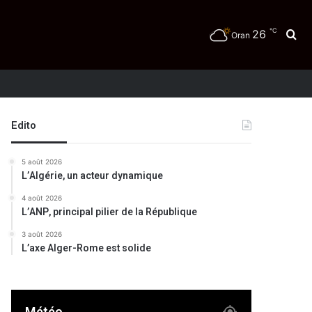
℃
26
Re
Oran
Edito
5 août 2026
L’Algérie, un acteur dynamique
4 août 2026
L’ANP, principal pilier de la République
3 août 2026
L’axe Alger-Rome est solide