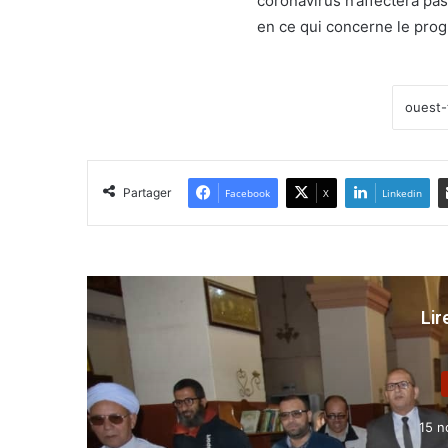
coronavirus n’affectera pas
en ce qui concerne le pro
Partager
Facebook
X
Linkedin
Lir