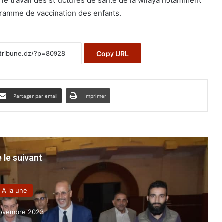
 le travail des structures de santé de la wilaya notamment
gramme de vaccination des enfants.
Copy URL
Partager par email
Imprimer
e le suivant
Région
7 août 2024