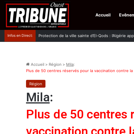
Accueil
Evêne
Infos en Direct:
Protection de la ville sainte d’El-Qods : l’Algérie ap
Accueil
>
Région
>
Mila
:
Plus de 50 centres réservés pour la vaccination contre la
Région
Mila
:
Plus de 50 centres 
vaccination contre 